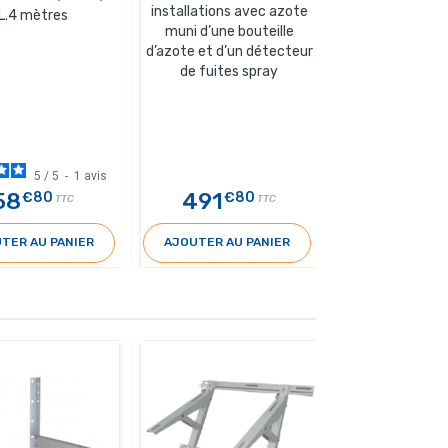
installations avec azote
550
L.4 mètres
muni d’une bouteille
d’azote et d’un détecteur
de fuites spray
5
/
5
-
1
avis
58
491
34
€80
€80
€20
TTC
TTC
TER AU PANIER
AJOUTER AU PANIER
AJOUTER AU 