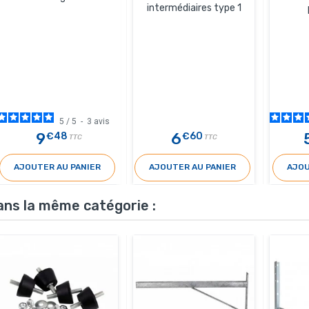
intermédiaires type 1
5
/
5
-
3
avis
9
6
€48
€60
TTC
TTC
AJOUTER AU PANIER
AJOUTER AU PANIER
AJOU
ans la même catégorie :