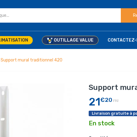
R
IMATISATION
OUTILLAGE VALUE
CONTACTEZ-
Support mural traditionnel 420
Support mura
21
€20
TTC
Livraison gratuite à pa
En stock