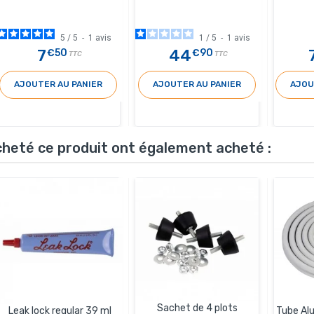
5
/
5
-
1
avis
1
/
5
-
1
avis
7
44
€50
€90
TTC
TTC
AJOUTER AU PANIER
AJOUTER AU PANIER
AJOU
acheté ce produit ont également acheté :
Sachet de 4 plots
Leak lock regular 39 ml
Tube Alu