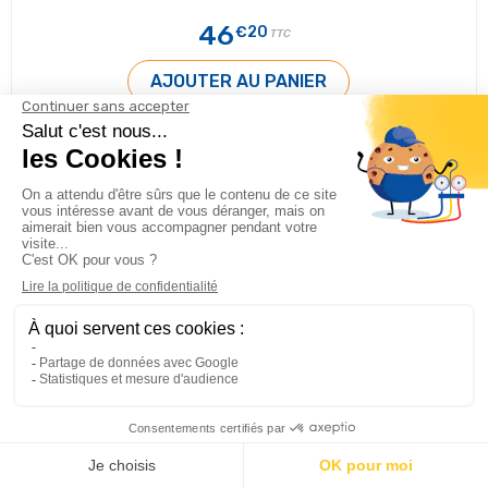
46
€20
TTC
AJOUTER AU PANIER
affichage de 1-27 of 27 produit(s)
1

Haut de page