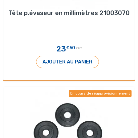
Tête p.évaseur en millimètres 21003070
23
€50
TTC
AJOUTER AU PANIER
En cours de réapprovisionnement