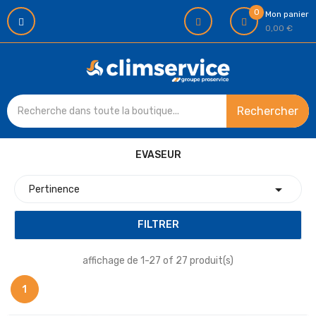
0
Mon panier
0,00 €
Rechercher
EVASEUR

Pertinence
FILTRER
affichage de 1-27 of 27 produit(s)
1