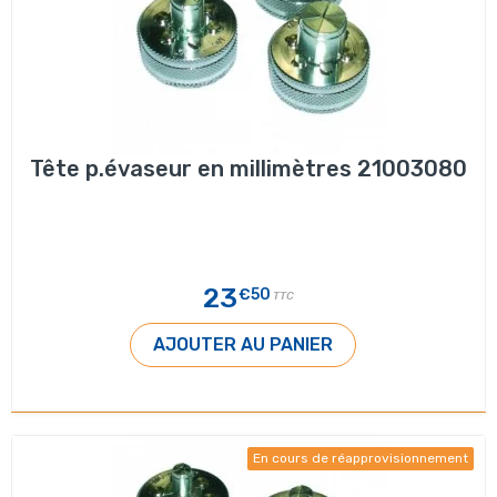
Tête p.évaseur en millimètres 21003080
23
€50
TTC
AJOUTER AU PANIER
En cours de réapprovisionnement