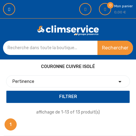
0
Mon panier
0,00 €
Rechercher
COURONNE CUIVRE ISOLÉ

Pertinence
FILTRER
affichage de 1-13 of 13 produit(s)
1