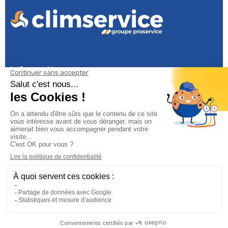
Informations

Climservice

Informations

Votre compte

Inscrivez-vous à notre newsletter

© 2025
Groupe Proservice
Tous droits réservés