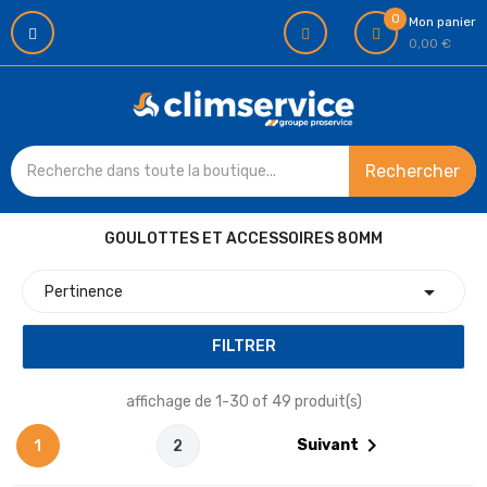
0
Mon panier
0,00 €
Rechercher
GOULOTTES ET ACCESSOIRES 80MM

Pertinence
FILTRER
affichage de 1-30 of 49 produit(s)

Suivant
1
2