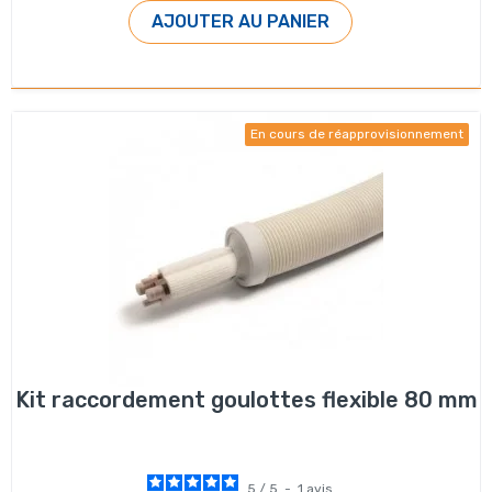
AJOUTER AU PANIER
En cours de réapprovisionnement
Kit raccordement goulottes flexible 80 mm
5
/
5
-
1
avis