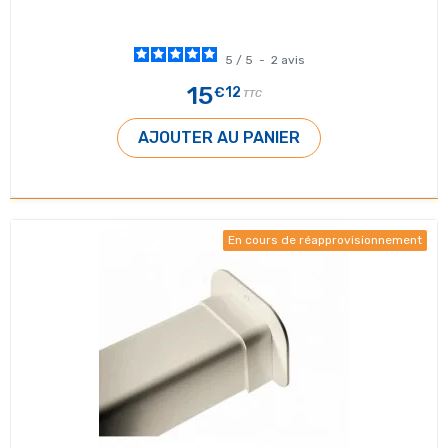
5
/
5
-
2
avis
15
€12
TTC
AJOUTER AU PANIER
En cours de réapprovisionnement