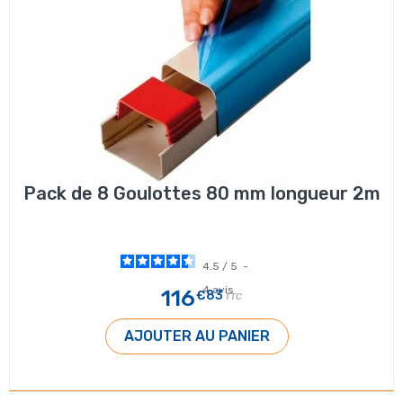
Pack de 8 Goulottes 80 mm longueur 2m
4.5
/
5
-
4
avis
116
€83
TTC
AJOUTER AU PANIER