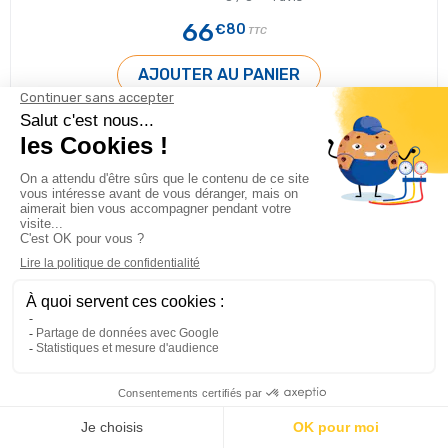
66
€80
TTC
AJOUTER AU PANIER
En cours de réapprovisionnement
Pack de 6 Amorces de mur - pour goulottes
80 mm - RAL9010 blanc pur