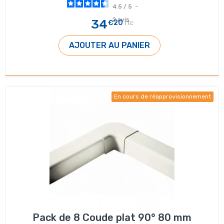
4.5
/
5
-
2
avis
34
€20
TTC
AJOUTER AU PANIER
En cours de réapprovisionnement
Pack de 8 Coude plat 90° 80 mm