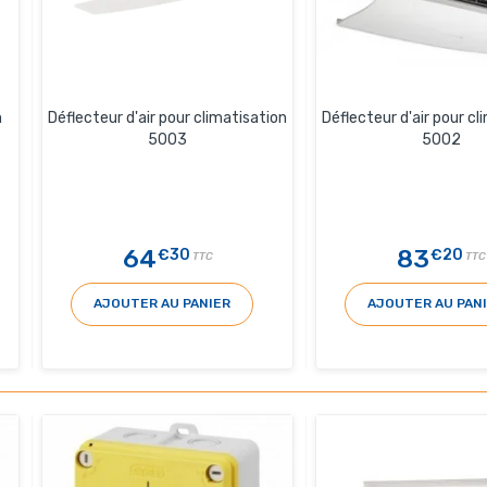
n
Déflecteur d'air pour climatisation
Déflecteur d'air pour cl
5003
5002
64
83
€30
€20
TTC
TTC
AJOUTER AU PANIER
AJOUTER AU PAN