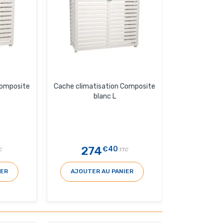
Composite
Cache climatisation Composite
blanc L
274
€40
C
TTC
IER
AJOUTER AU PANIER