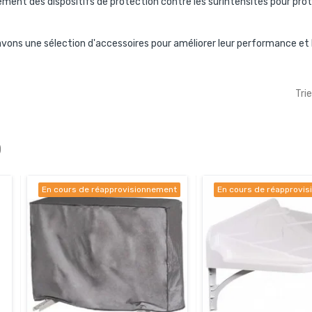
ement des dispositifs de protection contre les surintensités pour pr
 avons une sélection
d'accessoires
pour améliorer leur performance et l
Trie
)
En cours de réapprovisionnement
En cours de réapprovi