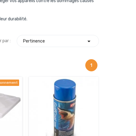
otéger vos appareils contre les dommages causés
eur durabilité.

r par :
Pertinence
1
sionnement