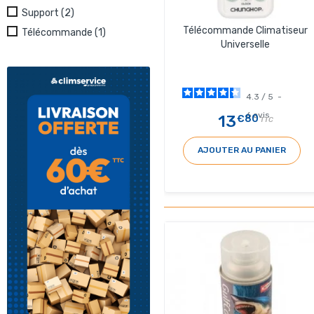
Support
(2)
Télécommande Climatiseur
Télécommande
(1)
Universelle
4.3
/
5
-
6
avis
13
€80
TTC
AJOUTER AU PANIER