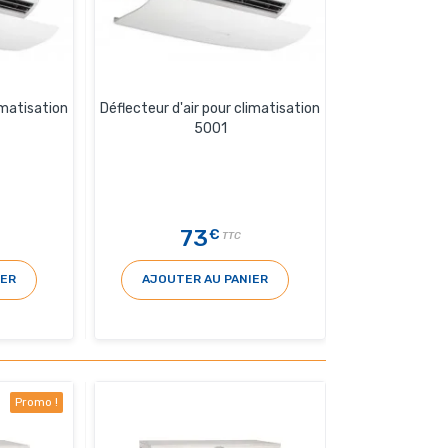
imatisation
Déflecteur d'air pour climatisation
5001
73
€
TTC
IER
AJOUTER AU PANIER
Promo !