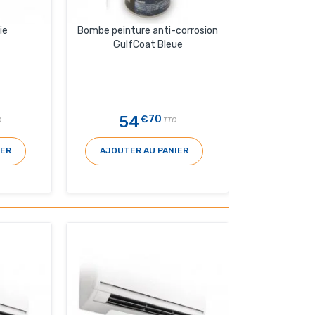
ie
Bombe peinture anti-corrosion
GulfCoat Bleue
54
€70
C
TTC
IER
AJOUTER AU PANIER