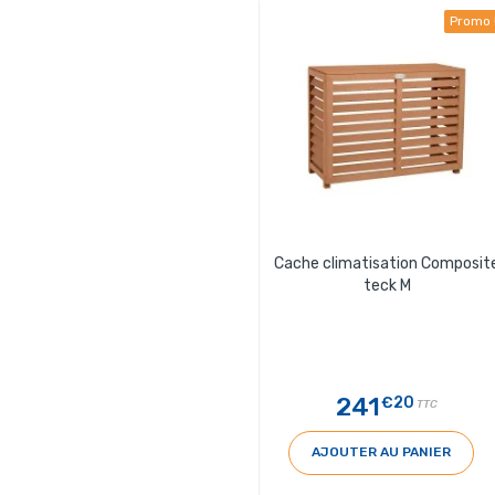
Promo 
Cache climatisation Composit
teck M
241
€20
TTC
AJOUTER AU PANIER