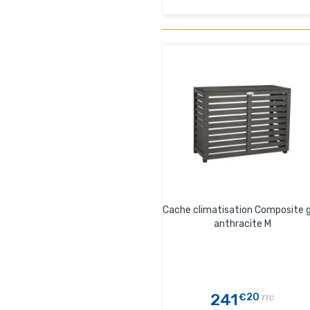
Cache climatisation Composite g
anthracite M
241
€20
TTC