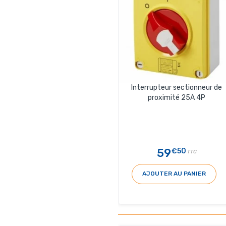
Interrupteur sectionneur de
proximité 25A 4P
59
€50
TTC
AJOUTER AU PANIER