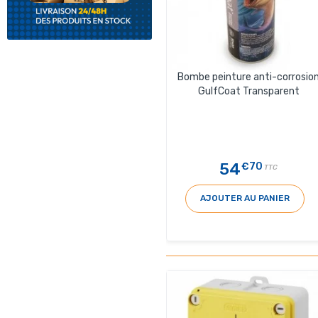
Bombe peinture anti-corrosio
GulfCoat Transparent
54
€70
TTC
AJOUTER AU PANIER