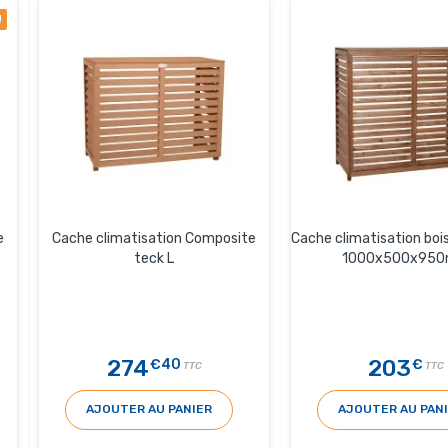
!
e
Cache climatisation Composite
Cache climatisation bois 
teck L
1000x500x95
274
203
€40
€
TTC
TTC
AJOUTER AU PANIER
AJOUTER AU PAN