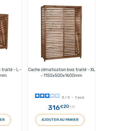
traité - L -
Cache climatisation bois traité - XL
0mm
- 1150x500x1600mm
3
/
5
-
1
avis
316
€20
TTC
IER
AJOUTER AU PANIER