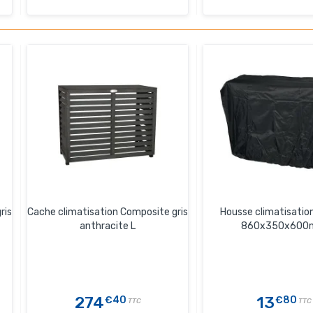
ris
Cache climatisation Composite gris
Housse climatisation 
anthracite L
860x350x60
274
13
€40
€80
TTC
TTC