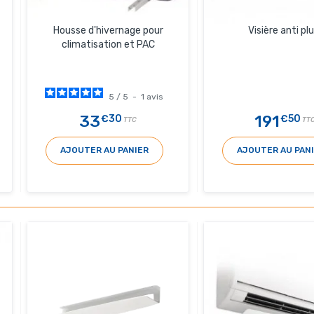
Housse d'hivernage pour
Visière anti plu
climatisation et PAC
5
/
5
-
1
avis
33
191
€30
€50
TTC
TT
AJOUTER AU PANIER
AJOUTER AU PAN