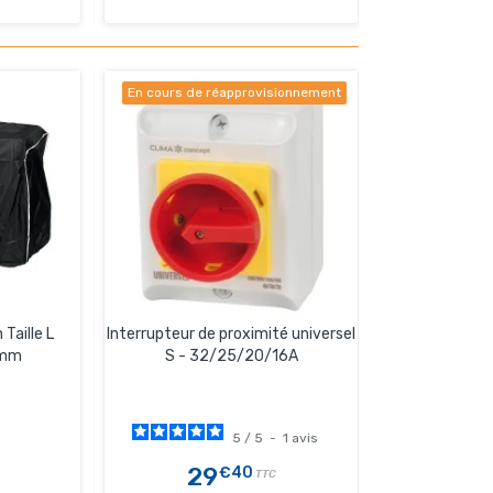
En cours de réapprovisionnement
Taille L
Interrupteur de proximité universel
0mm
S - 32/25/20/16A
5
/
5
-
1
avis
29
€40
TTC