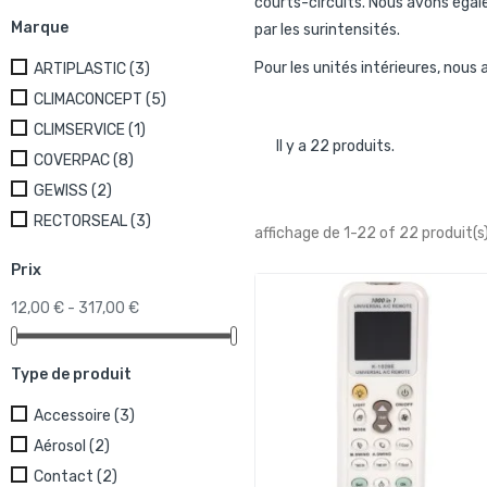
courts-circuits. Nous avons égal
Marque
par les surintensités.
Pour les unités intérieures, nous
ARTIPLASTIC
(3)
CLIMACONCEPT
(5)
CLIMSERVICE
(1)
Il y a 22 produits.
COVERPAC
(8)
GEWISS
(2)
RECTORSEAL
(3)
affichage de 1-22 of 22 produit(s
Prix
12,00 € - 317,00 €
Type de produit
Accessoire
(3)
Aérosol
(2)
Contact
(2)