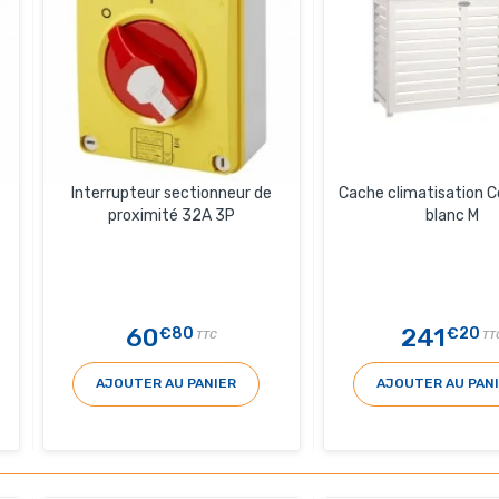
Interrupteur sectionneur de
Cache climatisation 
proximité 32A 3P
blanc M
60
241
€80
€20
TTC
TT
AJOUTER AU PANIER
AJOUTER AU PAN