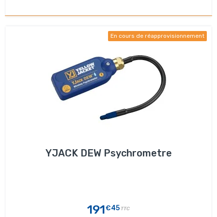
En cours de réapprovisionnement
YJACK DEW Psychrometre
191
€45
TTC