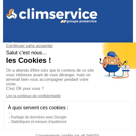
Informations

Climservice

Informations

Votre compte

Inscrivez-vous à notre newsletter

© 2025
Groupe Proservice
Tous droits réservés