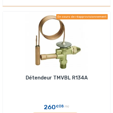
En cours de réapprovisionnement
Détendeur TMVBL R134A
260
€08
TTC