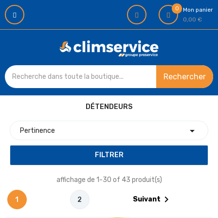
0
Mon panier
0,00 €
Rechercher
DÉTENDEURS

Pertinence
FILTRER
affichage de 1-30 of 43 produit(s)

Suivant
1
2