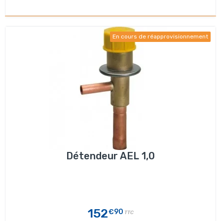
En cours de réapprovisionnement
Détendeur AEL 1,0
152
€90
TTC