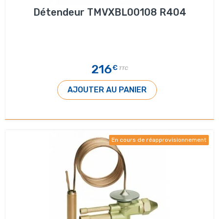
Détendeur TMVXBL00108 R404
216
€
TTC
AJOUTER AU PANIER
En cours de réapprovisionnement