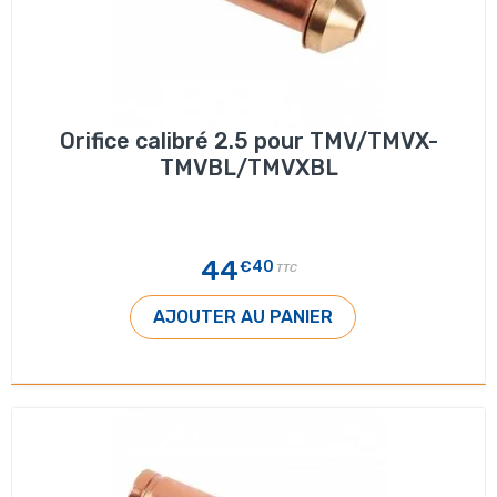
Orifice calibré 2.5 pour TMV/TMVX-
TMVBL/TMVXBL
44
€40
TTC
AJOUTER AU PANIER