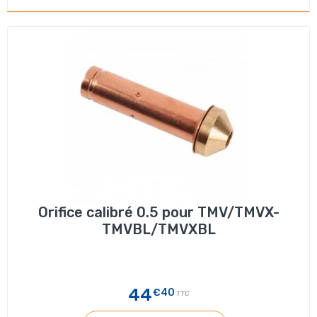
Orifice calibré 0.5 pour TMV/TMVX-
TMVBL/TMVXBL
44
€40
TTC