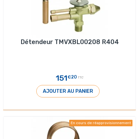
Détendeur TMVXBL00208 R404
151
€20
TTC
AJOUTER AU PANIER
En cours de réapprovisionnement