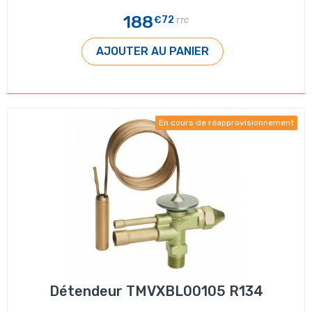
188
€72
TTC
AJOUTER AU PANIER
En cours de réapprovisionnement
Détendeur TMVXBL00105 R134