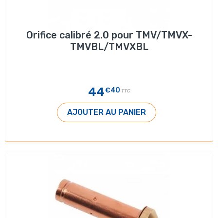
Orifice calibré 2.0 pour TMV/TMVX-
TMVBL/TMVXBL
44
€40
TTC
AJOUTER AU PANIER