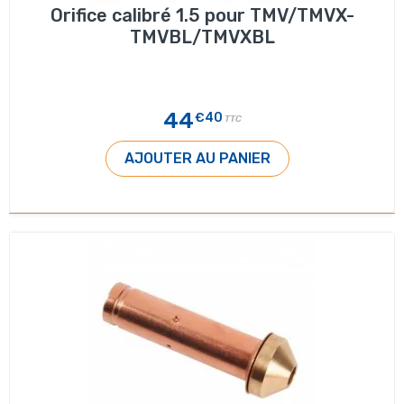
Orifice calibré 1.5 pour TMV/TMVX-
TMVBL/TMVXBL
44
€40
TTC
AJOUTER AU PANIER