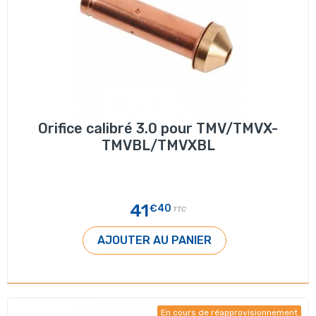
Orifice calibré 3.0 pour TMV/TMVX-
TMVBL/TMVXBL
41
€40
TTC
AJOUTER AU PANIER
En cours de réapprovisionnement