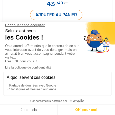
43
€40
TTC
AJOUTER AU PANIER
En cours de réapprovisionnement
Détendeur TLK 0,3 R134