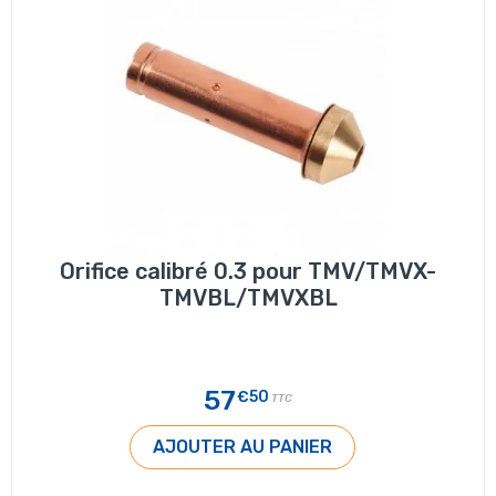
Orifice calibré 0.3 pour TMV/TMVX-
TMVBL/TMVXBL
57
€50
TTC
AJOUTER AU PANIER