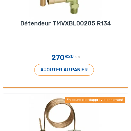
Détendeur TMVXBL00205 R134
270
€20
TTC
AJOUTER AU PANIER
En cours de réapprovisionnement