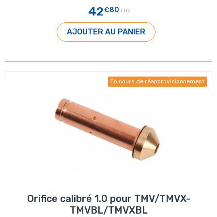
42
€80
TTC
AJOUTER AU PANIER
En cours de réapprovisionnement
Orifice calibré 1.0 pour TMV/TMVX-
TMVBL/TMVXBL