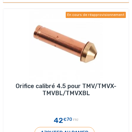
En cours de réapprovisionnement
Orifice calibré 4.5 pour TMV/TMVX-
TMVBL/TMVXBL
42
€70
TTC