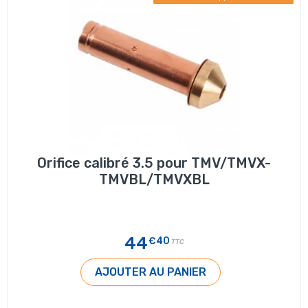
Orifice calibré 3.5 pour TMV/TMVX-
TMVBL/TMVXBL
44
€40
TTC
AJOUTER AU PANIER