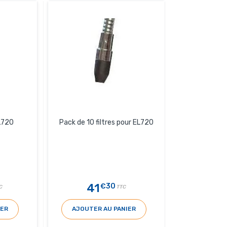
EL720
Pack de 10 filtres pour EL720
41
€30
C
TTC
IER
AJOUTER AU PANIER