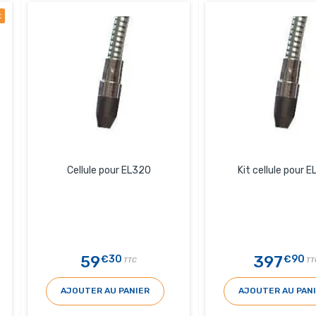
t
Cellule pour EL320
Kit cellule pour 
59
397
€30
€90
TTC
TT
AJOUTER AU PANIER
AJOUTER AU PAN