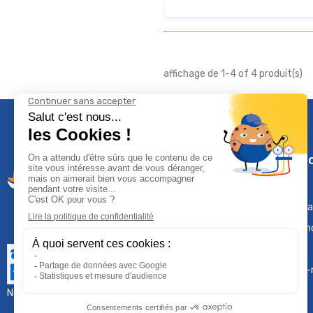
affichage de 1-4 of 4 produit(s)
Climservi
Mentions léga
Contactez-n
Plan du site
Qui sommes-
Nous contacter :
sav@groupeproservice.fr