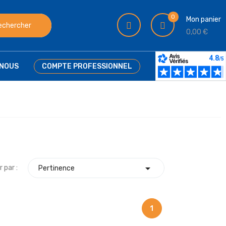
0
Mon panier
echercher
0,00 €
NOUS
COMPTE PROFESSIONNEL

r par :
Pertinence
1