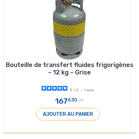
Bouteille de transfert fluides frigorigènes
– 12 kg – Grise
5
/
5
-
1
avis
167
€30
TTC
AJOUTER AU PANIER