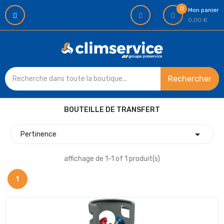
0
Mon panier
0,00 €
Rechercher
BOUTEILLE DE TRANSFERT

Pertinence
affichage de 1-1 of 1 produit(s)
1