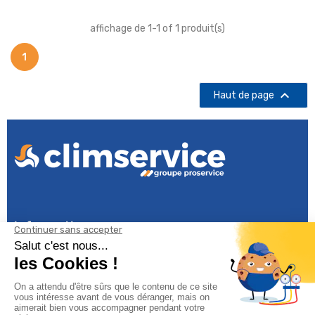
affichage de 1-1 of 1 produit(s)
1

Haut de page
Informations

Climservice

Informations
