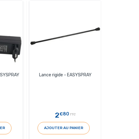
EASYSPRAY
Lance rigide - EASYSPRAY
2
€80
TTC
IER
AJOUTER AU PANIER