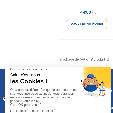
1
€80
TTC
AJOUTER AU PANIER
affichage de 1-9 of 9 produit(s)
Climservi
Mentions léga