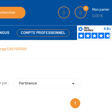
0
Mon panier
echercher
0,00 €
NOUS
COMPTE PROFESSIONNEL
hange EASYSPRAY

r par :
Pertinence
1