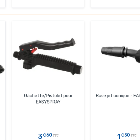
Gâchette/Pistolet pour
Buse jet conique - 
EASYSPRAY
3
1
€60
€50
TTC
TTC