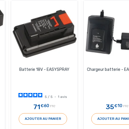
Batterie 18V - EASYSPRAY
Chargeur batterie - 
5
/
5
-
1
avis
71
35
€60
€10
TTC
TTC
AJOUTER AU PANIER
AJOUTER AU PAN