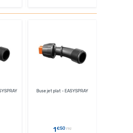
EASYSPRAY
Buse jet plat - EASYSPRAY
1
€50
TTC