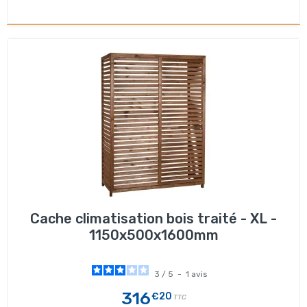
Cache climatisation bois traité - XL -
1150x500x1600mm
3
/
5
-
1
avis
316
€20
TTC