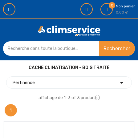
0
Mon panier
0,00 €
Rechercher
CACHE CLIMATISATION - BOIS TRAITÉ

Pertinence
affichage de 1-3 of 3 produit(s)
1