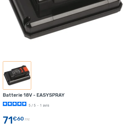
Batterie 18V - EASYSPRAY
5
/
5
-
1
avis
71
€60
TTC