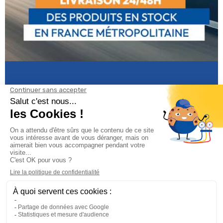
Informations

Climservice

Informations
