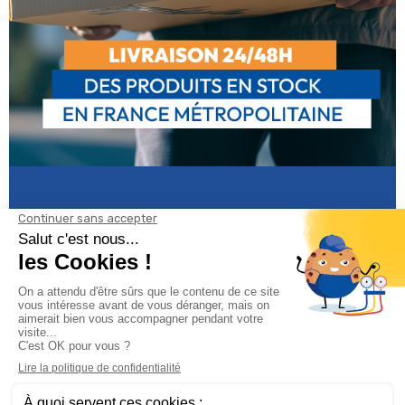
Informations

Climservice