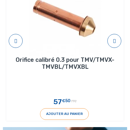
Orifice calibré 0.3 pour TMV/TMVX-
TMVBL/TMVXBL
57
€50
TTC
AJOUTER AU PANIER