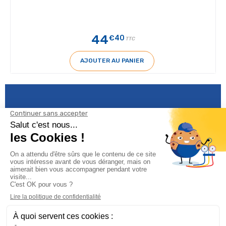
44
€40
TTC
AJOUTER AU PANIER
Informations

Climservice
