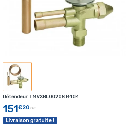
Détendeur TMVXBL00208 R404
151
€20
TTC
Livraison gratuite !