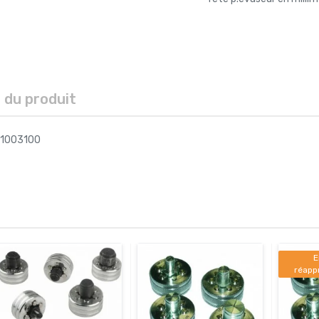
s du produit
 21003100
E
réapp