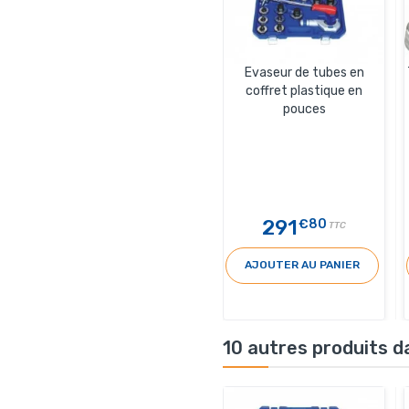
Evaseur de tubes en
coffret plastique en
pouces
291
€80
TTC
AJOUTER AU PANIER
10 autres produits d