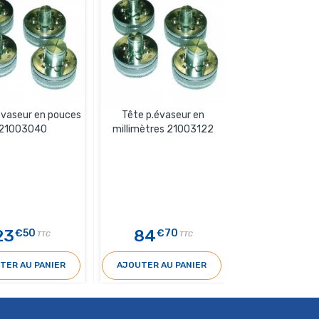
évaseur en pouces
Tête p.évaseur en
Tête p.évas
21003040
millimètres 21003122
millimètres 
23
84
23
€50
€70
€50
TTC
TTC
TER AU PANIER
AJOUTER AU PANIER
AJOUTER AU 