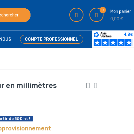
0
Mon panier
echercher
0,00 €
NOUS
COMPTE PROFESSIONNEL
r en millimètres
rtir de 50€ ht !
approvisionnement