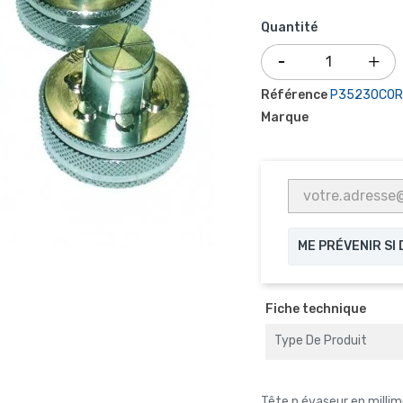
Quantité
Référence
P35230COR
Marque
ME PRÉVENIR SI
Fiche technique
Type De Produit
Tête p.évaseur en milli