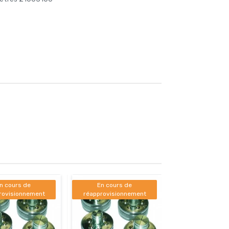
n cours de
En cours de
rovisionnement
réapprovisionnement