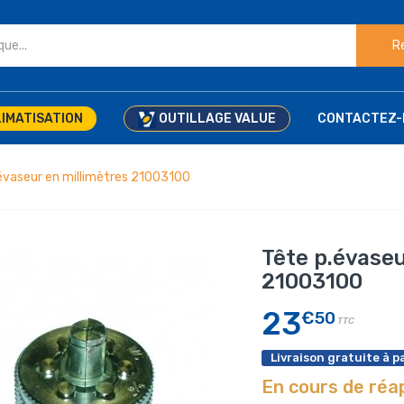
R
IMATISATION
OUTILLAGE VALUE
CONTACTEZ-
évaseur en millimètres 21003100
Tête p.évaseu
21003100
23
€50
TTC
Livraison gratuite à pa
En cours de ré