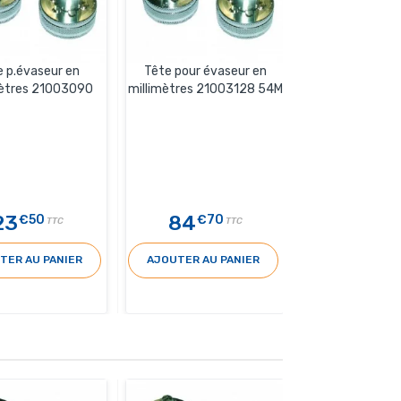
e p.évaseur en
Tête pour évaseur en
mètres 21003090
millimètres 21003128 54M
23
84
€50
€70
TTC
TTC
TER AU PANIER
AJOUTER AU PANIER