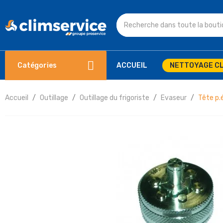
Catégories
ACCUEIL
NETTOYAGE CL
Accueil
Outillage
Outillage du frigoriste
Evaseur
Tête p.