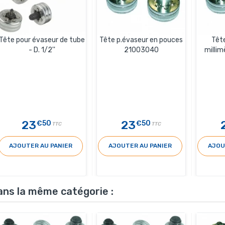
Tête pour évaseur de tube
Tête p.évaseur en pouces
Têt
- D. 1/2''
21003040
milli
23
23
€50
€50
TTC
TTC
AJOUTER AU PANIER
AJOUTER AU PANIER
AJOU
ans la même catégorie :