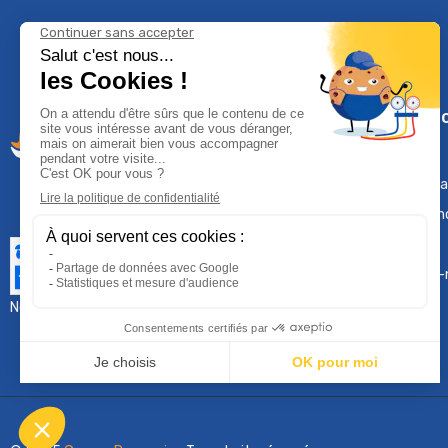
Climservi
Mentions léga
Contactez-n
Plan du site
Qui sommes-
Nous contacter :
sav@groupeproservice.fr