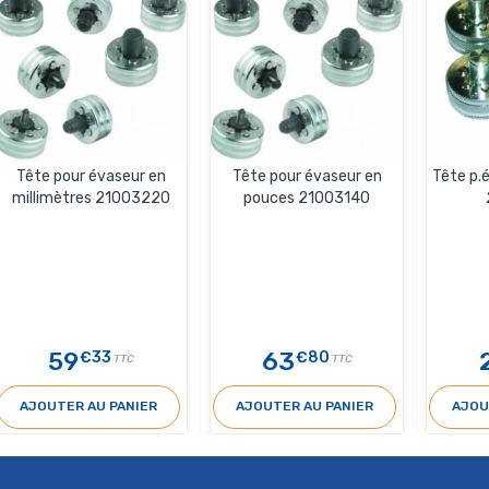
Tête pour évaseur en
Tête pour évaseur en
Tête p.
millimètres 21003220
pouces 21003140
59
63
€33
€80
TTC
TTC
AJOUTER AU PANIER
AJOUTER AU PANIER
AJOU