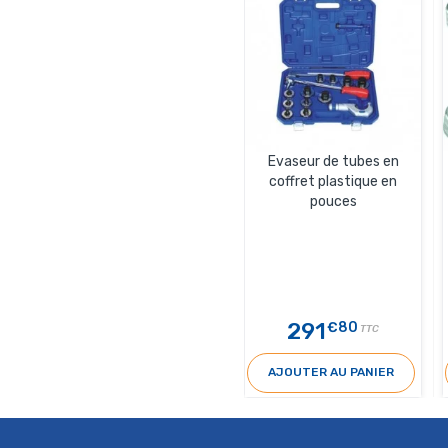
Evaseur de tubes en
coffret plastique en
pouces
291
€80
TTC
AJOUTER AU PANIER