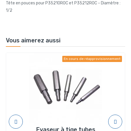
Tête en pouces pour P35210ROC et P35212ROC - Diamètre :
1/2
Vous aimerez aussi
En cours de réapprovisionnement
Evaseur à tige tubes