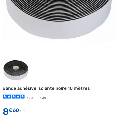
Bande adhésive isolante noire 10 mètres
5
/
5
-
1
avis
8
€60
TTC