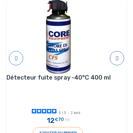
Détecteur fuite spray -40°C 400 ml
5
/
5
-
2
avis
12
€70
TTC
AJOUTER AU PANIER