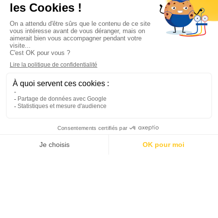
Informations

Climservice

Informations

Votre compte

Inscrivez-vous à notre newsletter

© 2025
Groupe Proservice
Tous droits réservés