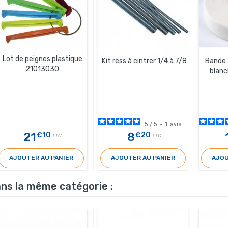
Lot de peignes plastique
Kit ress à cintrer 1/4 à 7/8
Bande 
21013030
blanc
5
/
5
-
1
avis
21
8
€10
€20
TTC
TTC
AJOUTER AU PANIER
AJOUTER AU PANIER
AJOU
ans la même catégorie :