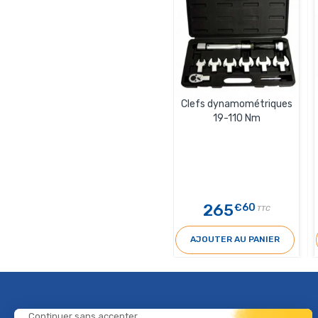
Clefs dynamométriques
19-110 Nm
265
€60
TTC
AJOUTER AU PANIER