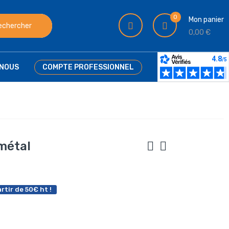
0
Mon panier
echercher
0,00 €
NOUS
COMPTE PROFESSIONNEL
métal
rtir de 50€ ht !