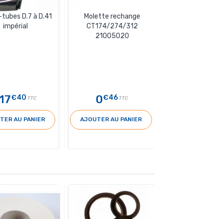
tubes D.7 à D.41
Molette rechange
impérial
CT174/274/312
21005020
17
0
€40
€46
TTC
TTC
TER AU PANIER
AJOUTER AU PANIER