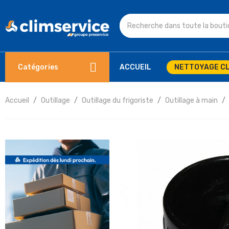
Catégories
ACCUEIL
NETTOYAGE CL
Accueil
Outillage
Outillage du frigoriste
Outillage à main