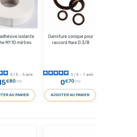
adhésive isolante
Garniture conique pour
Dudgeonnière e
he M1 10 mètres
raccord flare D.3/8
avec embr
5
/
5
-
5
avis
5
/
5
-
1
avis
5
/
15
0
69
€80
€70
€
TTC
TTC
T
TER AU PANIER
AJOUTER AU PANIER
AJOUTER AU 