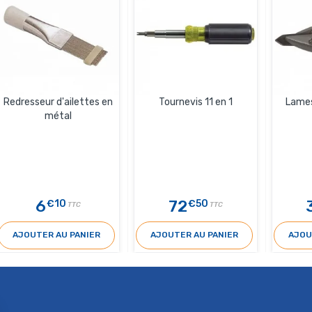
Redresseur d'ailettes en
Tournevis 11 en 1
Lames
métal
6
72
€10
€50
TTC
TTC
AJOUTER AU PANIER
AJOUTER AU PANIER
AJOU