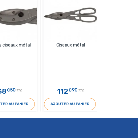
 ciseaux métal
Ciseaux métal
Stylo ébar
38
112
10
€50
€90
€79
TTC
TTC
TER AU PANIER
AJOUTER AU PANIER
AJOUTER AU 