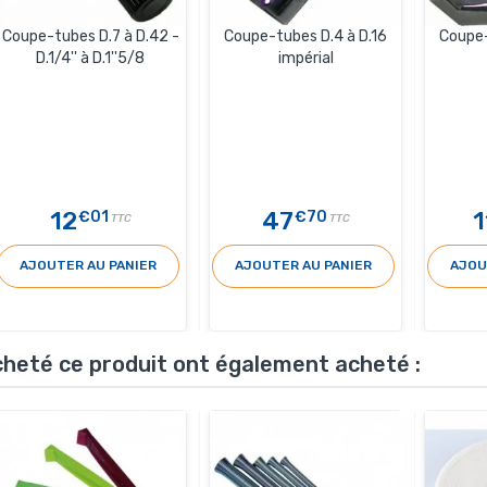
Coupe-tubes D.7 à D.42 -
Coupe-tubes D.4 à D.16
Coupe-
D.1/4'' à D.1''5/8
impérial
12
47
1
€01
€70
TTC
TTC
AJOUTER AU PANIER
AJOUTER AU PANIER
AJOU
acheté ce produit ont également acheté :