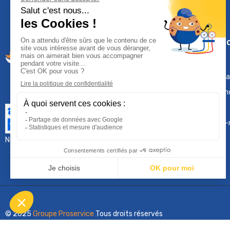
Climservi
Mentions léga
Contactez-n
Plan du site
Qui sommes-
Nous contacter :
sav@groupeproservice.fr
© 2025
Groupe Proservice
Tous droits réservés