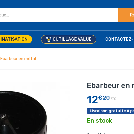
R
IMATISATION
OUTILLAGE VALUE
CONTACTEZ-
Ebarbeur en métal
Ebarbeur en 
12
€20
TTC
Livraison gratuite à pa
En stock