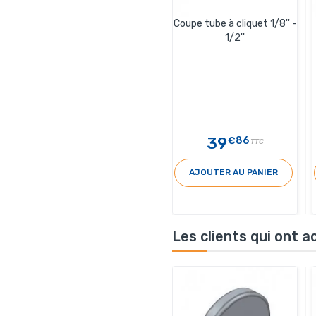
Coupe tube à cliquet 1/8'' -
1/2''
39
€86
TTC
AJOUTER AU PANIER
Les clients qui ont 