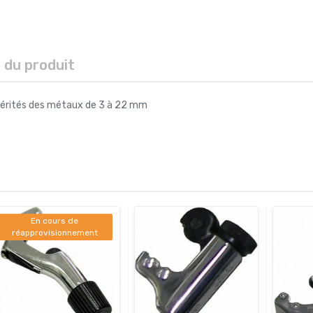
s du produit
spérités des métaux de 3 à 22 mm
En cours de
réapprovisionnement