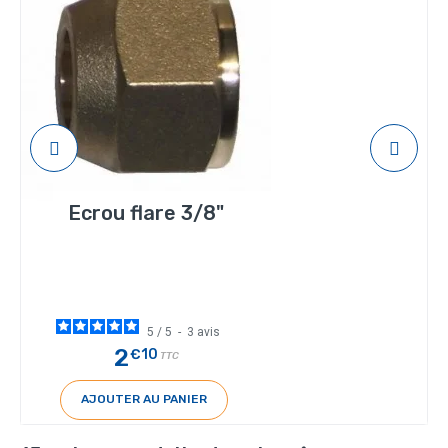
Ecrou flare 3/8"
5
/
5
-
3
avis
2
€10
TTC
AJOUTER AU PANIER