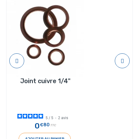
Joint cuivre 1/4"
5
/
5
-
2
avis
0
€80
TTC
AJOUTER AU PANIER