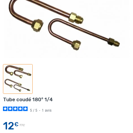
Tube coudé 180° 1/4
5
/
5
-
1
avis
12
€
TTC