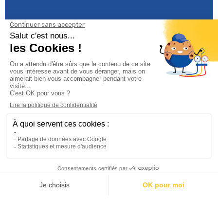
Informations

Climservice

Informations

Votre compte

Inscrivez-vous à notre newsletter
