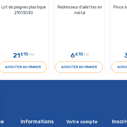
Lot de peignes plastique
Redresseur d'ailettes en
Pince 
21013030
métal
21
6
€10
€10
TTC
TTC
AJOUTER AU PANIER
AJOUTER AU PANIER
AJOU
ce
Informations
Inscr
Votre compte