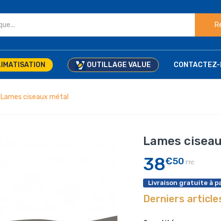
R
IMATISATION
OUTILLAGE VALUE
CONTACTEZ-
Lames ciseaux métal
Lames ciseau
38
€50
TTC
Livraison gratuite à pa
Derniers article