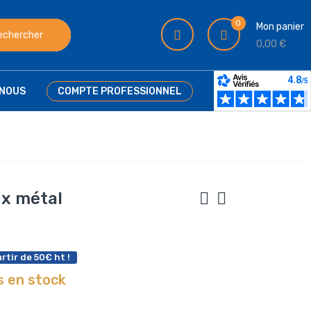
0
Mon panier
echercher
0,00 €
NOUS
COMPTE PROFESSIONNEL
x métal
rtir de 50€ ht !
s en stock