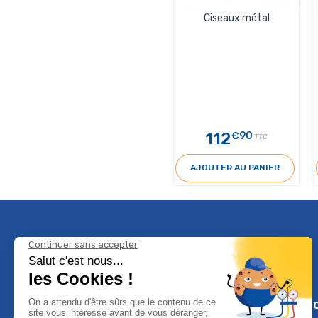
Ciseaux métal
112
€90
TTC
AJOUTER AU PANIER
Climservi