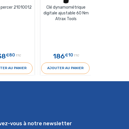
à percer 21010012
Clé dynamométrique
Clefs dynamom
digitale ajustable 60 Nm
19-110 
Atrax Tools
38
186
265
€80
€10
€6
TTC
TTC
TER AU PANIER
AJOUTER AU PANIER
AJOUTER AU 
ivez-vous à notre newsletter