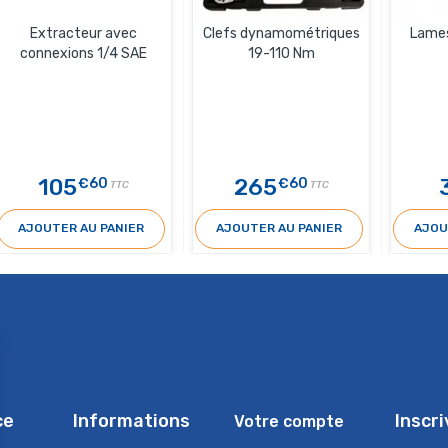
Extracteur avec
Clefs dynamométriques
Lames
connexions 1/4 SAE
19-110 Nm
105
265
€60
€60
TTC
TTC
AJOUTER AU PANIER
AJOUTER AU PANIER
AJOU
ce
Informations
Inscr
Votre compte