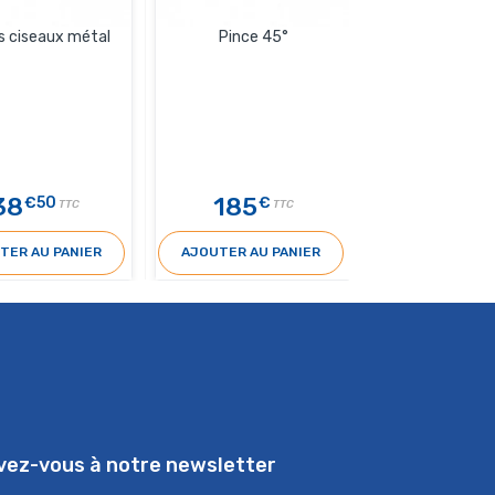
 ciseaux métal
Pince 45°
Ciseaux m
38
185
112
€50
€
€9
TTC
TTC
TER AU PANIER
AJOUTER AU PANIER
AJOUTER AU 
ivez-vous à notre newsletter