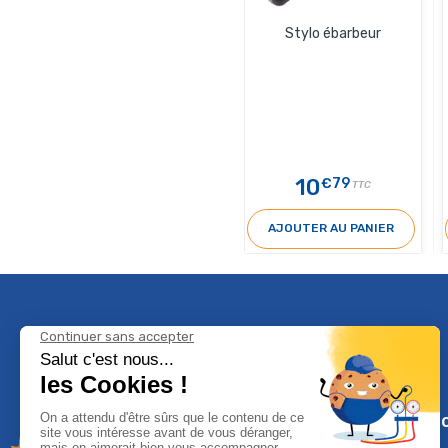
Stylo ébarbeur
10
€79
TTC
AJOUTER AU PANIER
Climservi