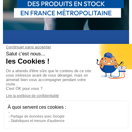
Informations

Climservice

Informations
