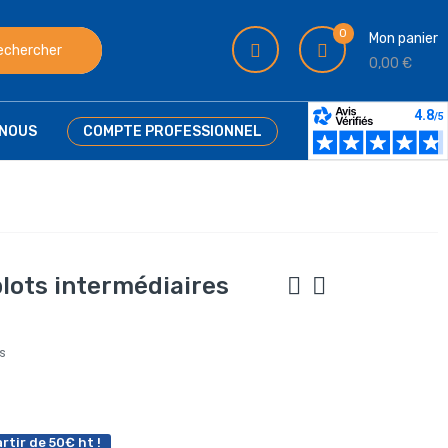
0
Mon panier
echercher
0,00 €
NOUS
COMPTE PROFESSIONNEL
lots intermédiaires
is
rtir de 50€ ht !