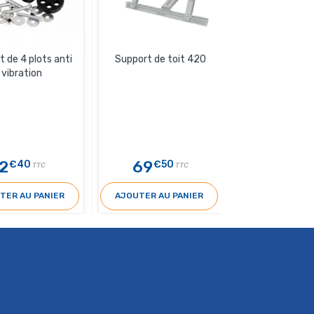
 de 4 plots anti
Support de toit 420
Plot antivibrat
vibration
pour rail 
2
69
3
€40
€50
€30
TTC
TTC
T
TER AU PANIER
AJOUTER AU PANIER
AJOUTER AU 