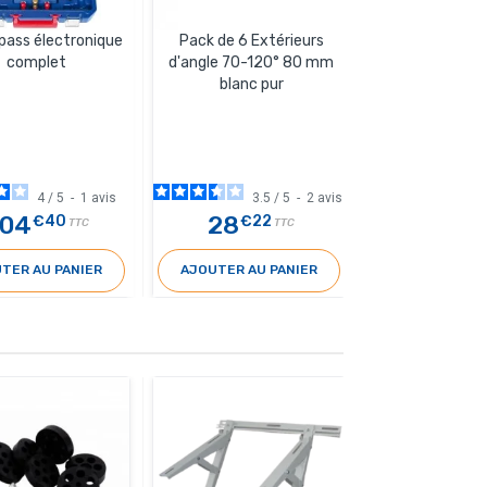
Raccord rapid
pass électronique
Pack de 6 Extérieurs
pression 
complet
d'angle 70-120° 80 mm
blanc pur
4
/
5
-
1
avis
3.5
/
5
-
2
avis
04
28
23
€40
€22
€20
TTC
TTC
TER AU PANIER
AJOUTER AU PANIER
AJOUTER AU 