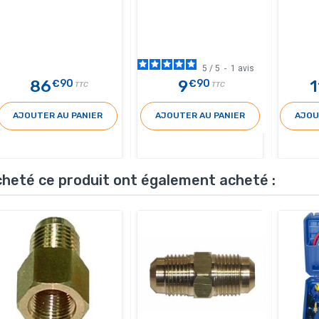
5
/
5
-
1
avis
86
9
1
€90
€90
TTC
TTC
AJOUTER AU PANIER
AJOUTER AU PANIER
AJOU
acheté ce produit ont également acheté :