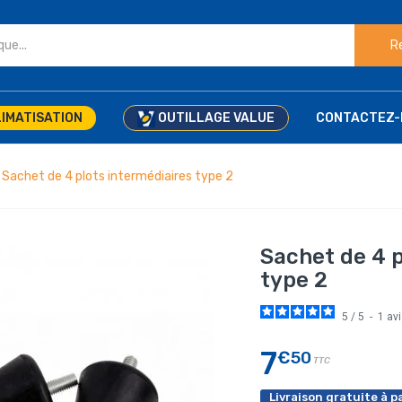
R
IMATISATION
OUTILLAGE VALUE
CONTACTEZ-
Sachet de 4 plots intermédiaires type 2
Sachet de 4 p
type 2
5
/
5
-
1
av
7
€50
TTC
Livraison gratuite à pa