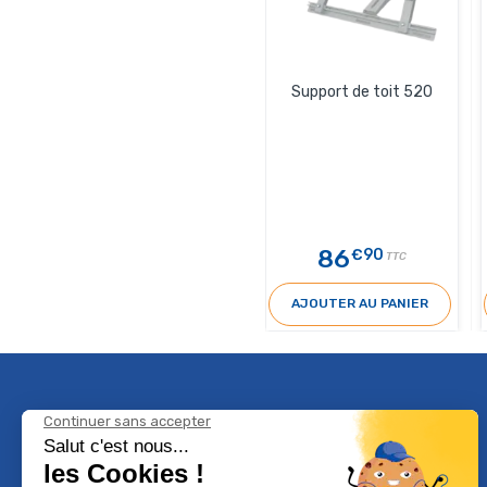
Support de toit 520
86
€90
TTC
AJOUTER AU PANIER