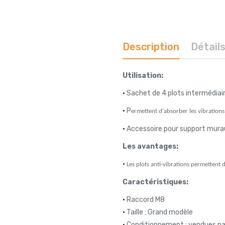
Description
Détail
Utilisation:
•
Sachet de 4 plots intermédiair
•
P
ermettent d'absorber les vibrations
•
Accessoire pour support mura
Les avantages:
•
Les plots anti-vibrations permettent 
Caractéristiques:
•
Raccord M8
•
Taille : Grand modèle
•
Conditionnement : vendues pa