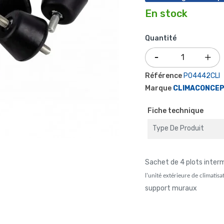
En stock
Quantité
Référence
P04442CLI
Marque
CLIMACONCE
Fiche technique
Type De Produit
Sachet de 4 plots inter
l'unité extérieure de climatis
support muraux