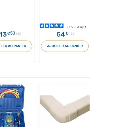
5
/
5
-
4
avis
13
54
€50
€
TTC
TTC
TER AU PANIER
AJOUTER AU PANIER