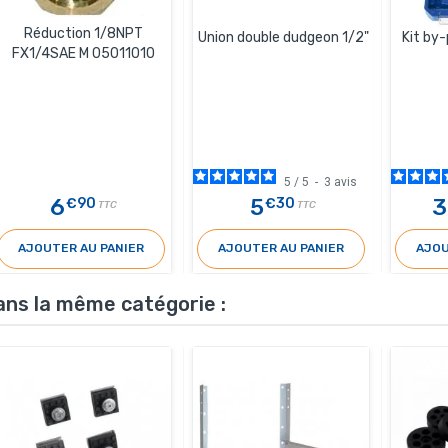
Réduction 1/8NPT
Union double dudgeon 1/2"
Kit by-
FX1/4SAE M 05011010
5
/
5
-
3
avis
6
5
3
€90
€30
TTC
TTC
AJOUTER AU PANIER
AJOUTER AU PANIER
AJOU
ans la même catégorie :