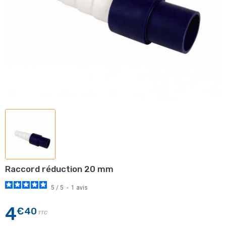
Raccord réduction 20 mm
5
/
5
-
1
avis
4
€40
TTC