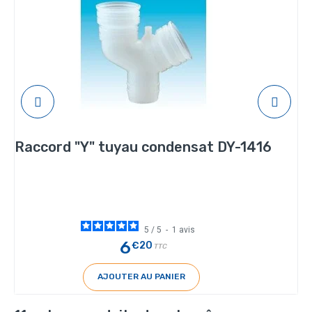
Raccord "Y" tuyau condensat DY-1416
5
/
5
-
1
avis
6
€20
TTC
AJOUTER AU PANIER