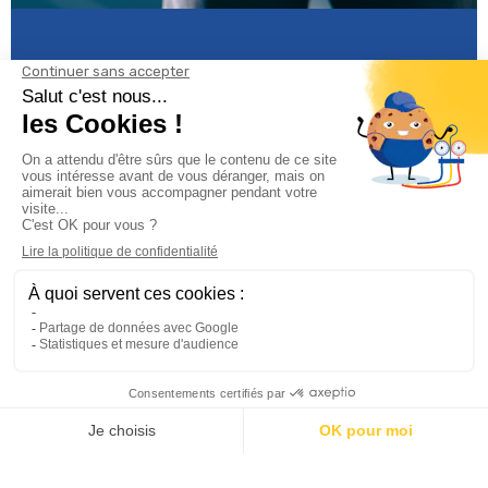
Informations

Climservice

Informations

Votre compte

Inscrivez-vous à notre newsletter
