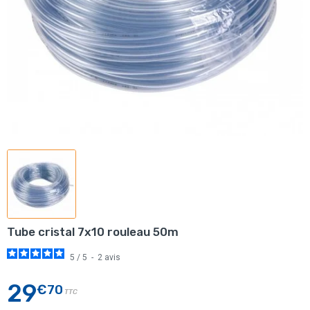
Tube cristal 7x10 rouleau 50m
5
/
5
-
2
avis
29
€70
TTC