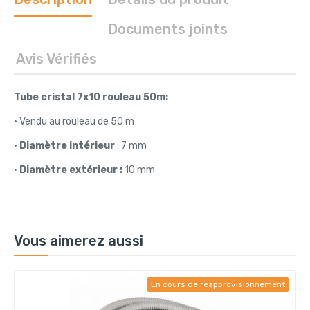
Documents joints
Avis Vérifiés
Tube cristal 7x10 rouleau 50m:
• Vendu au rouleau de 50 m
•
Diamètre intérieur
: 7 mm
•
Diamètre extérieur :
10 mm
Vous aimerez aussi
En cours de réapprovisionnement