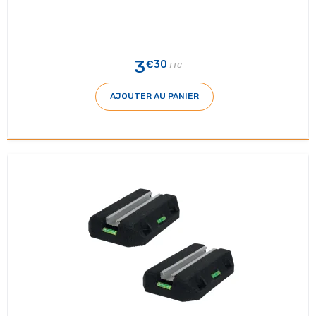
3
€30
TTC
AJOUTER AU PANIER