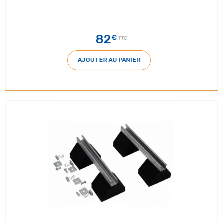
82
€
TTC
AJOUTER AU PANIER