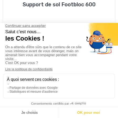
Support de sol Footbloc 600
86
€30
TTC
AJOUTER AU PANIER