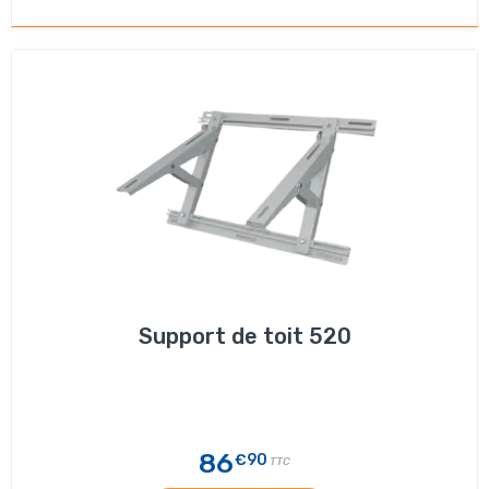
Support de toit 520
86
€90
TTC