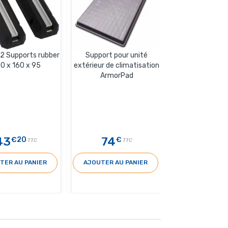
 2 Supports rubber
Support pour unité
0 x 160 x 95
extérieur de climatisation
ArmorPad
43
74
€20
€
TTC
TTC
TER AU PANIER
AJOUTER AU PANIER