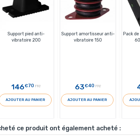
Support pied anti-
Support amortisseur anti-
Pack de
vibratoire 200
vibratoire 150
60
146
63
€70
€40
TTC
TTC
AJOUTER AU PANIER
AJOUTER AU PANIER
AJOU
acheté ce produit ont également acheté :