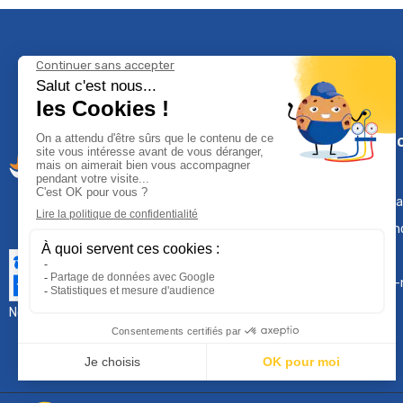
Climservi
Mentions léga
Contactez-n
Plan du site
Qui sommes-
Nous contacter :
sav@groupeproservice.fr