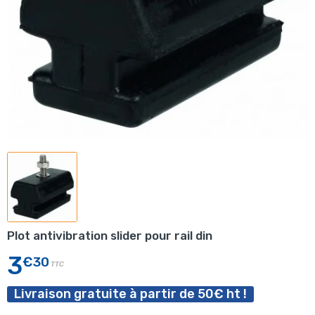
Plot antivibration slider pour rail din
3
€30
TTC
Livraison gratuite à partir de 50€ ht !