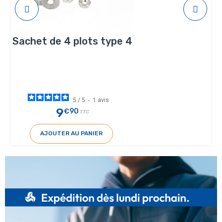
Sachet de 4 plots type 4
5
/
5
-
1
avis
9
€90
TTC
AJOUTER AU PANIER