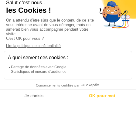
Informations

Climservice

Informations

Votre compte

Inscrivez-vous à notre newsletter

© 2025
Groupe Proservice
Tous droits réservés