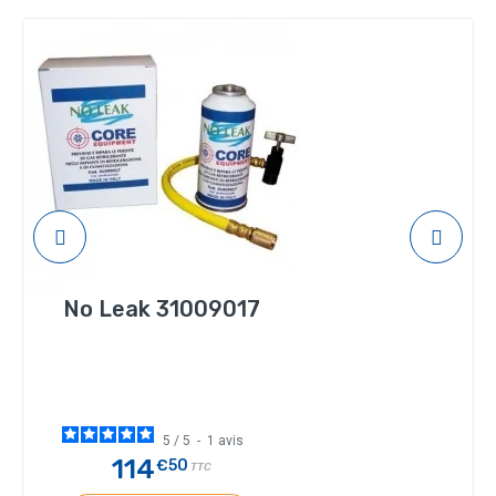
No Leak 31009017
5
/
5
-
1
avis
114
€50
TTC