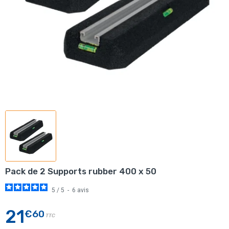
Pack de 2 Supports rubber 400 x 50
5
/
5
-
6
avis
21
€60
TTC