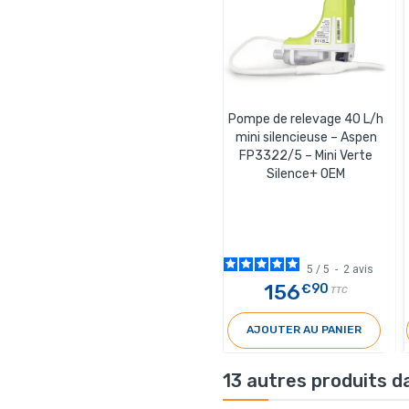
Pompe de relevage 40 L/h
mini silencieuse – Aspen
FP3322/5 – Mini Verte
Silence+ OEM
5
/
5
-
2
avis
156
€90
TTC
AJOUTER AU PANIER
13 autres produits d