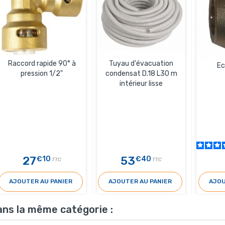
Raccord rapide 90° à
Tuyau d'évacuation
Ec
pression 1/2"
condensat D.18 L30 m
intérieur lisse
27
53
€10
€40
TTC
TTC
AJOUTER AU PANIER
AJOUTER AU PANIER
AJOU
ans la même catégorie :