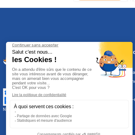
Climservi
Mentions léga
Contactez-n
Plan du site
Qui sommes-
Nous contacter :
sav@groupeproservice.fr