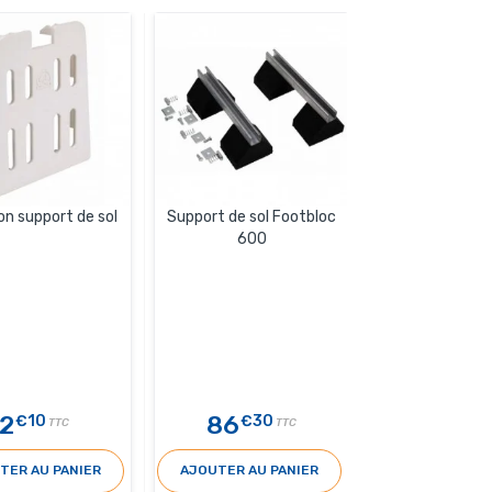
n support de sol
Support de sol Footbloc
Support pied
600
vibratoire
2
86
170
€10
€30
€5
TTC
TTC
TER AU PANIER
AJOUTER AU PANIER
AJOUTER AU 