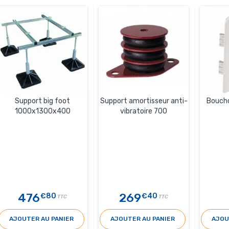
Support big foot
Support amortisseur anti-
Boucho
1000x1300x400
vibratoire 700
476
269
€80
€40
TTC
TTC
AJOUTER AU PANIER
AJOUTER AU PANIER
AJOU