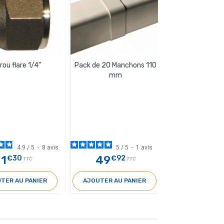
Pack de 30 Ma
rou flare 1/4"
Pack de 20 Manchons 110
mm
mm
4.9
/
5
-
8
avis
5
/
5
-
1
avis
1
49
63
€30
€92
€
TTC
TTC
T
TER AU PANIER
AJOUTER AU PANIER
AJOUTER AU 