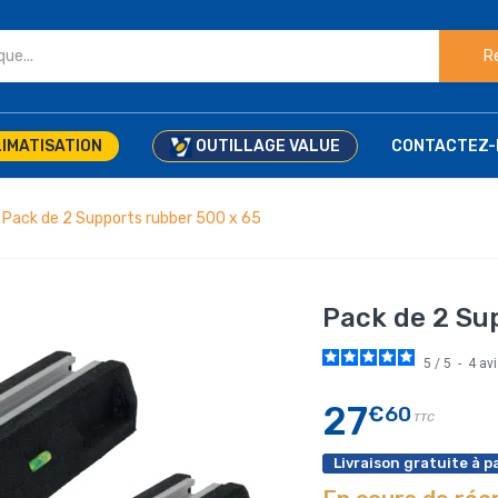
R
IMATISATION
OUTILLAGE VALUE
CONTACTEZ-
Pack de 2 Supports rubber 500 x 65
Pack de 2 Su
5
/
5
-
4
av
27
€60
TTC
Livraison gratuite à pa