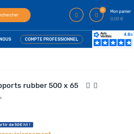
0
Mon panier
echercher
0,00 €
NOUS
COMPTE PROFESSIONNEL
pports rubber 500 x 65
is
rtir de 50€ ht !