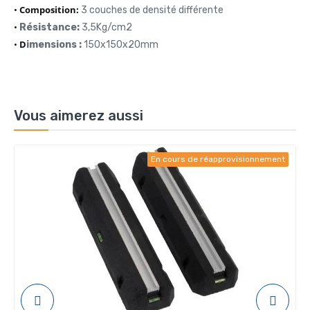
•
Composition:
3 couches de densité différente
•
Résistance:
3,5Kg/cm2
•
D
imensions :
150x150x20mm
Vous aimerez aussi
En cours de réapprovisionnement