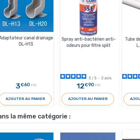
Adaptateur canal drainage
Spray anti-bactérien anti-
Tube de
DL-H13
odeurs pour filtre split
L
5
/
5
-
3
avis
3
12
€60
€90
TTC
TTC
AJOUTER AU PANIER
AJOUTER AU PANIER
AJOU
ans la même catégorie :