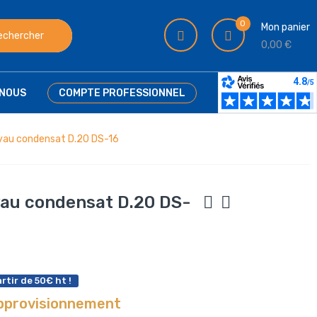
0
Mon panier
echercher
0,00 €
NOUS
COMPTE PROFESSIONNEL
yau condensat D.20 DS-16
au condensat D.20 DS-
rtir de 50€ ht !
approvisionnement