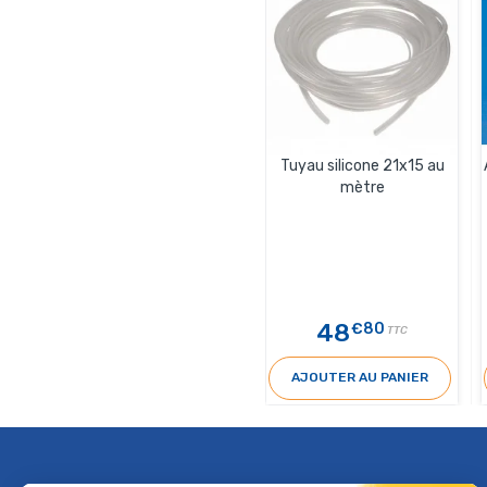
Tuyau silicone 21x15 au
mètre
48
€80
TTC
AJOUTER AU PANIER