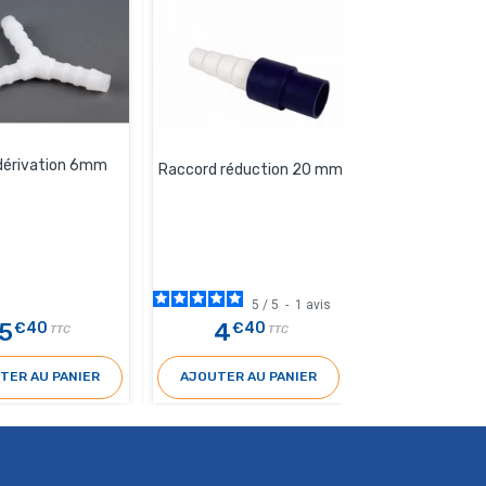
dérivation 6mm
Coupleur D.14
Raccord réduction 20 mm
5
/
5
-
1
avis
5
4
2
€40
€40
€70
TTC
TTC
T
TER AU PANIER
AJOUTER AU PANIER
AJOUTER AU 