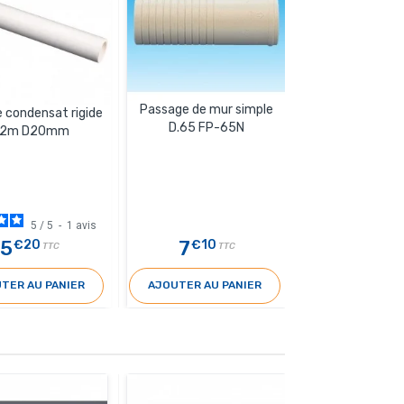
Passage de mur simple
Rallong
 condensat rigide
D.65 FP-65N
.2m D20mm
5
/
5
-
1
avis
5
7
1
€20
€10
€50
TTC
TTC
T
TER AU PANIER
AJOUTER AU PANIER
AJOUTER AU 