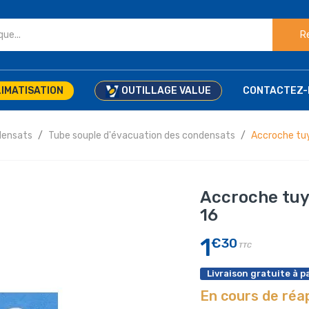
R
IMATISATION
OUTILLAGE VALUE
CONTACTEZ-
densats
Tube souple d'évacuation des condensats
Accroche tu
Accroche tuy
16
1
€30
TTC
Livraison gratuite à pa
En cours de ré