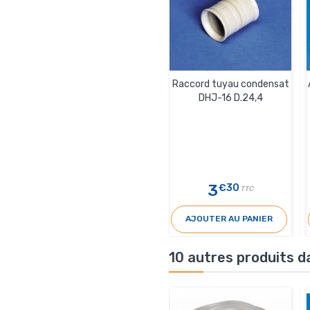
Raccord tuyau condensat
DHJ-16 D.24,4
3
€30
TTC
AJOUTER AU PANIER
10 autres produits d