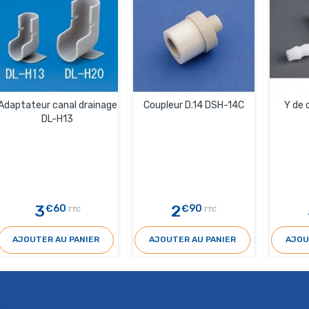
Adaptateur canal drainage
Coupleur D.14 DSH-14C
Y de 
DL-H13
3
2
€60
€90
TTC
TTC
AJOUTER AU PANIER
AJOUTER AU PANIER
AJOU