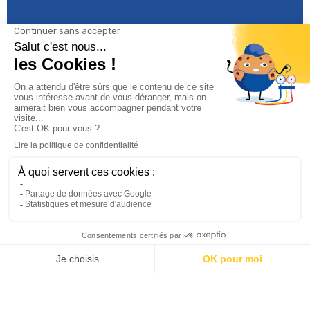
Informations

Climservice

Informations

Votre compte

Inscrivez-vous à notre newsletter
