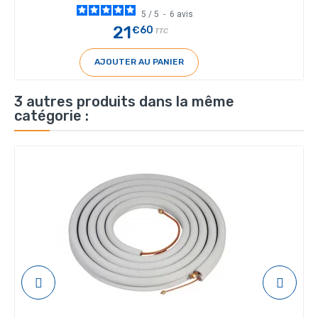
5
/
5
-
6
avis
21
€60
TTC
AJOUTER AU PANIER
3 autres produits dans la même
catégorie :