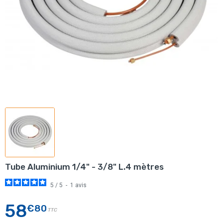
Tube Aluminium 1/4" - 3/8" L.4 mètres
5
/
5
-
1
avis
58
€80
TTC