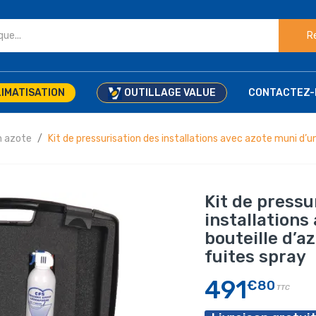
R
IMATISATION
OUTILLAGE VALUE
CONTACTEZ-
n azote
Kit de pressurisation des installations avec azote muni d’u
Kit de pressu
installations
bouteille d’a
fuites spray
491
€80
TTC