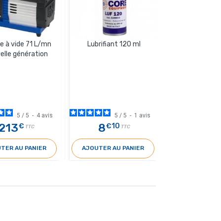
 à vide 71 L/mn
Lubrifiant 120 ml
Bouteille d'az
elle génération
5
/
5
-
4
avis
5
/
5
-
1
avis
4.9
213
8
35
€
€10
€7
TTC
TTC
10
TER AU PANIER
AJOUTER AU PANIER
AJOUTER AU 