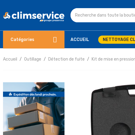
Catégories
ACCUEIL
NETTOYAGE CL
Accueil
Outillage
Détection de fuite
Kit de mise en pressio