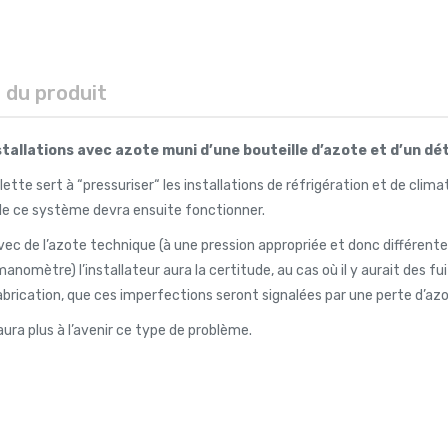
s du produit
stallations avec azote muni d’une bouteille d’azote et d’un dé
lette sert à “pressuriser“ les installations de réfrigération et de climat
elle ce système devra ensuite fonctionner.
avec de l’azote technique (à une pression appropriée et donc différente 
 manomètre) l’installateur aura la certitude, au cas où il y aurait des f
abrication, que ces imperfections seront signalées par une perte d’a
’aura plus à l’avenir ce type de problème.