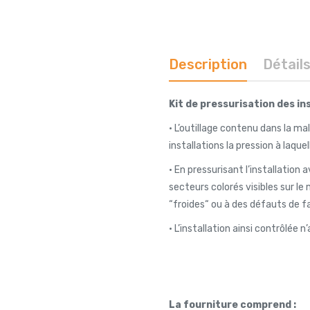
Description
Détail
Kit de pressurisation des in
• L’outillage contenu dans la mal
installations la pression à laqu
• En pressurisant l’installation 
secteurs colorés visibles sur le
“froides“ ou à des défauts de f
• L’installation ainsi contrôlée n
La fourniture comprend :