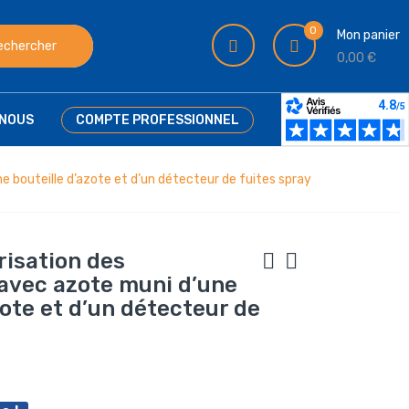
0
Mon panier
echercher
0,00 €
NOUS
COMPTE PROFESSIONNEL
ne bouteille d’azote et d’un détecteur de fuites spray
risation des
 avec azote muni d’une
zote et d’un détecteur de