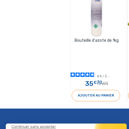
Bouteille d'azote de 1kg
4.9
/
5
-
35
€70
TTC
10
avis
AJOUTER AU PANIER