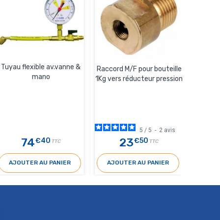
Tuyau flexible av.vanne &
Raccord M/F pour bouteille
mano
1Kg vers réducteur pression
5
/
5
-
2
avis
74
23
€40
€50
TTC
TTC
AJOUTER AU PANIER
AJOUTER AU PANIER