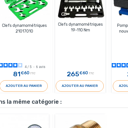
Clefs dynamométriques
Clefs dynamométriques
Pompe
19-110 Nm
21017010
nouv
4
/
5
-
6
avis
81
265
€60
€60
TTC
TTC
AJOUTER AU PANIER
AJOUTER AU PANIER
AJOU
ns la même catégorie :