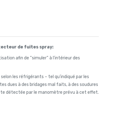
tecteur de fuites spray:
isation afin de “simuler“ à l’intérieur des
selon les réfrigérants – tel qu’indiqué par les
uites dues à des bridages mal faits, à des soudures
zote détectée par le manomètre prévu à cet effet.