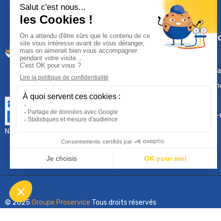
Climservi
Mentions léga
Contactez-n
Plan du site
Qui sommes-
Nous contacter :
sav@groupeproservice.fr
© 2025
Groupe Proservice
Tous droits réservés