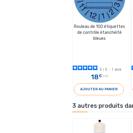
Rouleau de 100 étiquettes
de contrôle étanchéité
bleues
5
/
5
-
1
avis
18
€
TTC
AJOUTER AU PANIER
3 autres produits da