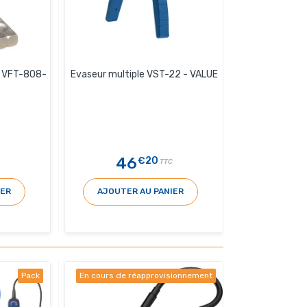
e VFT-808-
Evaseur multiple VST-22 - VALUE
46
€20
TTC
IER
AJOUTER AU PANIER
Pack
En cours de réapprovisionnement