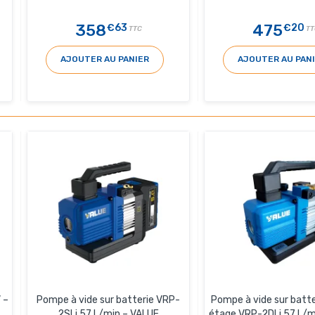
358
475
€63
€20
TTC
TT
AJOUTER AU PANIER
AJOUTER AU PAN
 –
Pompe à vide sur batterie VRP-
Pompe à vide sur batte
2SLi 57 L/min – VALUE
étage VRP-2DLi 57 L/m