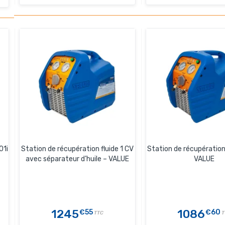
01i
Station de récupération fluide 1 CV
Station de récupération
avec séparateur d’huile – VALUE
VALUE
1245
1086
€55
€60
TTC
T