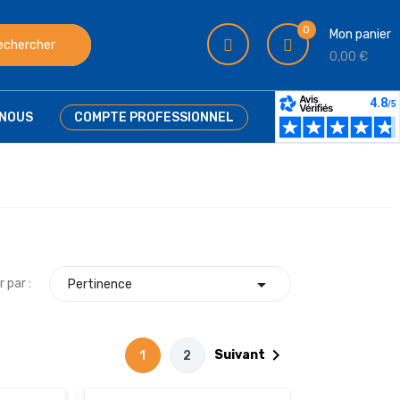
0
Mon panier
echercher
0,00 €
NOUS
COMPTE PROFESSIONNEL

r par :
Pertinence

Suivant
1
2