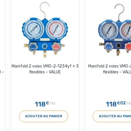
Manifold 2 voies VMG-2-1234yf + 3
Manifold 2 voies VMG-
 -
flexibles – VALUE
flexibles – VAL
118
118
€
€02
TTC
TT
AJOUTER AU PANIER
AJOUTER AU PAN