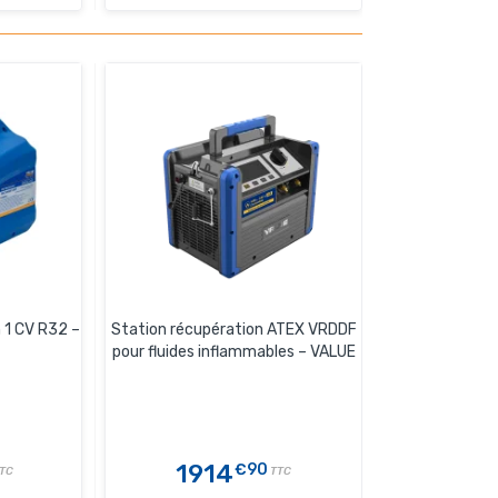
 1 CV R32 –
Station récupération ATEX VRDDF
pour fluides inflammables – VALUE
1914
€90
TC
TTC