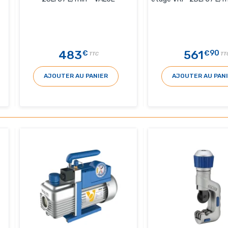
483
561
€
€90
TTC
TT
AJOUTER AU PANIER
AJOUTER AU PAN