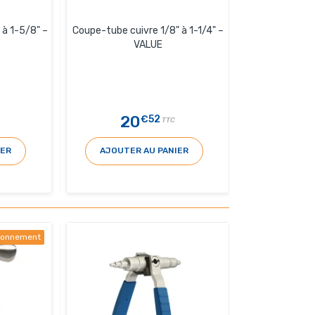
 à 1-5/8" –
Coupe-tube cuivre 1/8" à 1-1/4" –
VALUE
20
€52
TTC
IER
AJOUTER AU PANIER
sionnement