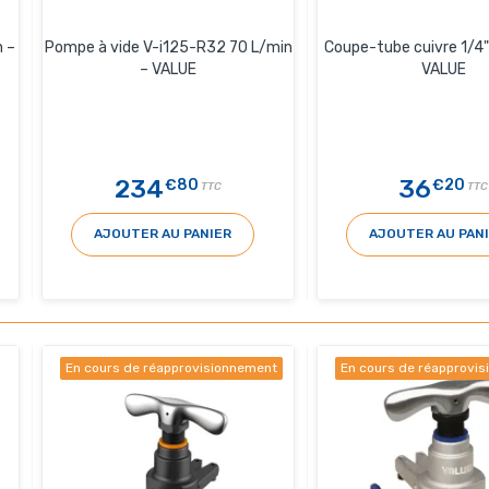
 –
Pompe à vide V-i125-R32 70 L/min
Coupe-tube cuivre 1/4"
– VALUE
VALUE
234
36
€80
€20
TTC
TTC
AJOUTER AU PANIER
AJOUTER AU PAN
En cours de réapprovisionnement
En cours de réapprovi