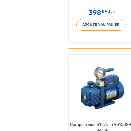
398
€90
TTC
AJOUTER AU PANIER
Pompe à vide 51 L/min V-i100SV
VALUE