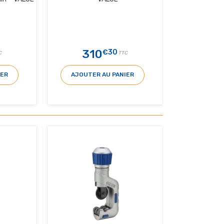
310
€30
C
TTC
IER
AJOUTER AU PANIER