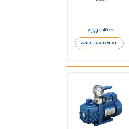
157
€40
TTC
AJOUTER AU PANIER