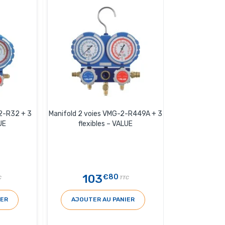
2-R32 + 3
Manifold 2 voies VMG-2-R449A + 3
UE
flexibles – VALUE
103
€80
C
TTC
IER
AJOUTER AU PANIER