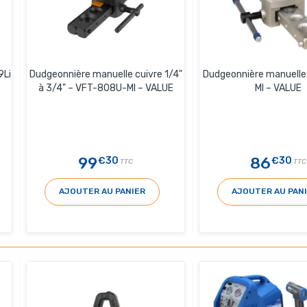
9Li
Dudgeonnière manuelle cuivre 1/4"
Dudgeonnière manuell
à 3/4" – VFT-808U-MI – VALUE
MI – VALUE
99
86
€30
€30
TTC
TTC
AJOUTER AU PANIER
AJOUTER AU PAN