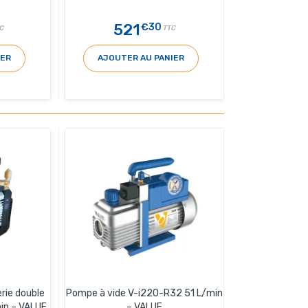
521
€30
C
TTC
IER
AJOUTER AU PANIER
rie double
Pompe à vide V-i220-R32 51 L/min
in – VALUE
– VALUE