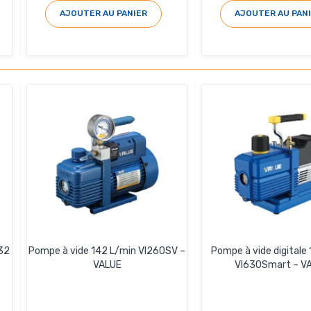
AJOUTER AU PANIER
AJOUTER AU PAN
32
Pompe à vide 142 L/min VI260SV –
Pompe à vide digitale
VALUE
VI630Smart – V