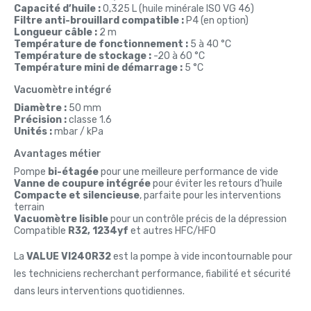
Capacité d’huile :
0,325 L (huile minérale ISO VG 46)
Filtre anti-brouillard compatible :
P4 (en option)
Longueur câble :
2 m
Température de fonctionnement :
5 à 40 °C
Température de stockage :
-20 à 60 °C
Température mini de démarrage :
5 °C
Vacuomètre intégré
Diamètre :
50 mm
Précision :
classe 1.6
Unités :
mbar / kPa
Avantages métier
Pompe
bi-étagée
pour une meilleure performance de vide
Vanne de coupure intégrée
pour éviter les retours d’huile
Compacte et silencieuse
, parfaite pour les interventions
terrain
Vacuomètre lisible
pour un contrôle précis de la dépression
Compatible
R32, 1234yf
et autres HFC/HFO
La
VALUE VI240R32
est la pompe à vide incontournable pour
les techniciens recherchant performance, fiabilité et sécurité
dans leurs interventions quotidiennes.