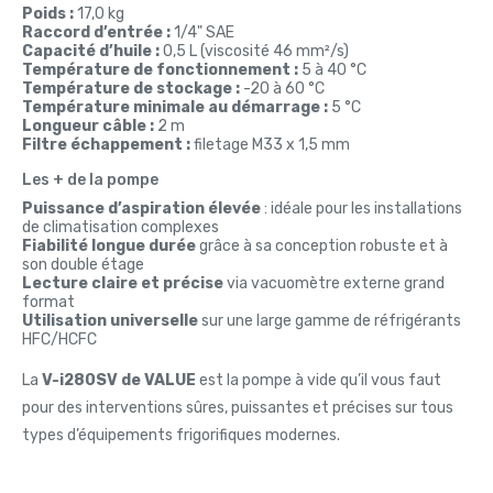
Poids :
17,0 kg
Raccord d’entrée :
1/4" SAE
Capacité d’huile :
0,5 L (viscosité 46 mm²/s)
Température de fonctionnement :
5 à 40 °C
Température de stockage :
-20 à 60 °C
Température minimale au démarrage :
5 °C
Longueur câble :
2 m
Filtre échappement :
filetage M33 x 1,5 mm
Les + de la pompe
Puissance d’aspiration élevée
: idéale pour les installations
de climatisation complexes
Fiabilité longue durée
grâce à sa conception robuste et à
son double étage
Lecture claire et précise
via vacuomètre externe grand
format
Utilisation universelle
sur une large gamme de réfrigérants
HFC/HCFC
La
V-i280SV de VALUE
est la pompe à vide qu’il vous faut
pour des interventions sûres, puissantes et précises sur tous
types d’équipements frigorifiques modernes.