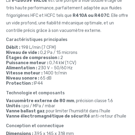
La
V-i280SV VALUE
est une pompe à vide double étage de
très haute performance, parfaitement adaptée aux fluides
frigorigènes HFC et HCFC tels que
R410A ou R407C
. Elle offre
un vide profond, une fiabilité mécanique optimale, et un
contrôle précis grâce à son vacuomètre externe.
Caractéristiques principales
Débit :
198 L/min (7 CFM)
Niveau de vide :
0,2 Pa / 15 microns
Étages de compression :
2
Puissance moteur :
0,74 kW (1 CV)
Alimentation :
230 V – 50/60 Hz
Vitesse moteur :
1400 tr/min
Niveau sonore :
65 dB
Protection :
IP44
Technologie et composants
Vacuomètre externe de 80 mm
, précision classe 1.6
Unités :
psi / MPa / mbar
Vanne ballast gaz
pour limiter l’humidité dans l’huile
Vanne électromagnétique de sécurité
anti-retour d’huile
Conception et connectique
Dimensions :
395 x 145 x 318 mm