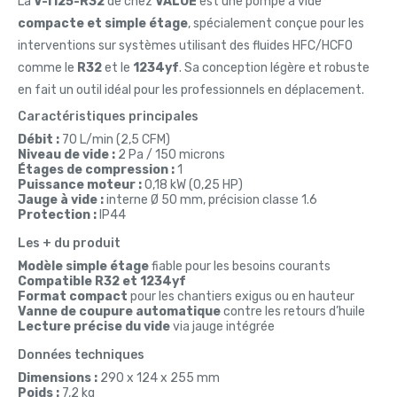
La
V-i125-R32
de chez
VALUE
est une pompe à vide
compacte et simple étage
, spécialement conçue pour les
interventions sur systèmes utilisant des fluides HFC/HCFO
comme le
R32
et le
1234yf
. Sa conception légère et robuste
en fait un outil idéal pour les professionnels en déplacement.
Caractéristiques principales
Débit :
70 L/min (2,5 CFM)
Niveau de vide :
2 Pa / 150 microns
Étages de compression :
1
Puissance moteur :
0,18 kW (0,25 HP)
Jauge à vide :
interne Ø 50 mm, précision classe 1.6
Protection :
IP44
Les + du produit
Modèle simple étage
fiable pour les besoins courants
Compatible R32 et 1234yf
Format compact
pour les chantiers exigus ou en hauteur
Vanne de coupure automatique
contre les retours d’huile
Lecture précise du vide
via jauge intégrée
Données techniques
Dimensions :
290 x 124 x 255 mm
Poids :
7,2 kg