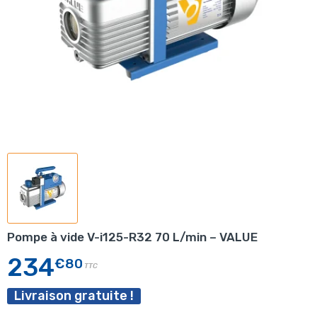
Pompe à vide V-i125-R32 70 L/min – VALUE
234
€80
TTC
Livraison gratuite !