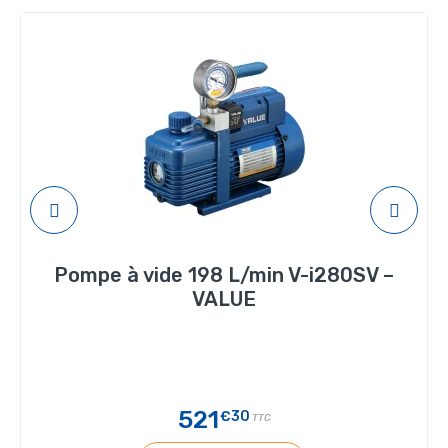
Pompe à vide 198 L/min V-i280SV –
VALUE
521
€30
TTC