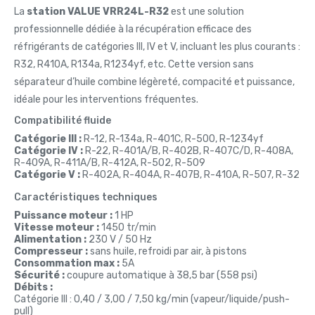
La
station VALUE VRR24L-R32
est une solution
professionnelle dédiée à la récupération efficace des
réfrigérants de catégories III, IV et V, incluant les plus courants :
R32, R410A, R134a, R1234yf, etc. Cette version sans
séparateur d’huile combine légèreté, compacité et puissance,
idéale pour les interventions fréquentes.
Compatibilité fluide
Catégorie III :
R-12, R-134a, R-401C, R-500, R-1234yf
Catégorie IV :
R-22, R-401A/B, R-402B, R-407C/D, R-408A,
R-409A, R-411A/B, R-412A, R-502, R-509
Catégorie V :
R-402A, R-404A, R-407B, R-410A, R-507, R-32
Caractéristiques techniques
Puissance moteur :
1 HP
Vitesse moteur :
1450 tr/min
Alimentation :
230 V / 50 Hz
Compresseur :
sans huile, refroidi par air, à pistons
Consommation max :
5A
Sécurité :
coupure automatique à 38,5 bar (558 psi)
Débits :
Catégorie III : 0,40 / 3,00 / 7,50 kg/min (vapeur/liquide/push-
pull)