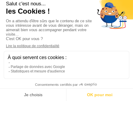
Informations

Climservice

Informations

Votre compte

Inscrivez-vous à notre newsletter

© 2025
Groupe Proservice
Tous droits réservés