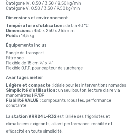
Catégorie IV : 0,50 / 3,50 / 8,50 kg/min
Catégorie V : 0,50 / 3,50 / 9,50 kg/min
Dimensions et environnement
Température d’utilisation :
de 0 à 40 °C
Dimensions :
450 x 250 x 355 mm
Poids :
13,5 kg
Équipements inclus
Sangle de transport
Filtre sec
Flexible de 15 cm ¼” x ¼”
Flexible O.F.P. pour capteur de surcharge
Avantages métier
Légère et compacte :
idéale pour les interventions nomades
Simplicité d’utilisation :
un seul bouton, lecture claire via
manomètres HP/BP
Fiabilité VALUE :
composants robustes, performance
constante
La
station VRR24L-R32
est l’alliée des frigoristes et
climaticiens exigeants, alliant performance, mobilité et
efficacité en toute simplicité.