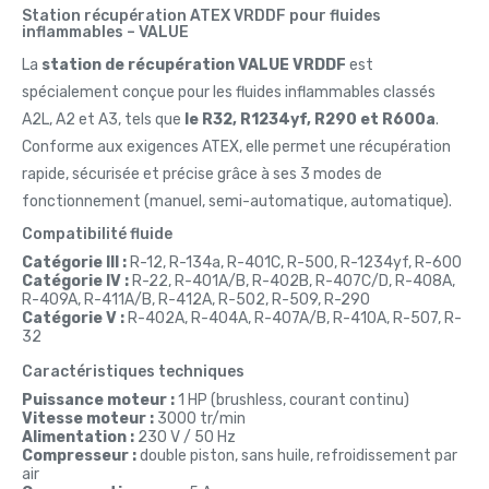
Station récupération ATEX VRDDF pour fluides
inflammables – VALUE
La
station de récupération VALUE VRDDF
est
spécialement conçue pour les fluides inflammables classés
A2L, A2 et A3, tels que
le R32, R1234yf, R290 et R600a
.
Conforme aux exigences ATEX, elle permet une récupération
rapide, sécurisée et précise grâce à ses 3 modes de
fonctionnement (manuel, semi-automatique, automatique).
Compatibilité fluide
Catégorie III :
R-12, R-134a, R-401C, R-500, R-1234yf, R-600
Catégorie IV :
R-22, R-401A/B, R-402B, R-407C/D, R-408A,
R-409A, R-411A/B, R-412A, R-502, R-509, R-290
Catégorie V :
R-402A, R-404A, R-407A/B, R-410A, R-507, R-
32
Caractéristiques techniques
Puissance moteur :
1 HP (brushless, courant continu)
Vitesse moteur :
3000 tr/min
Alimentation :
230 V / 50 Hz
Compresseur :
double piston, sans huile, refroidissement par
air