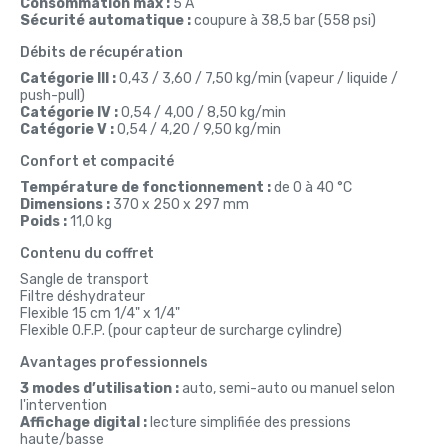
Consommation max :
5 A
Sécurité automatique :
coupure à 38,5 bar (558 psi)
Débits de récupération
Catégorie III :
0,43 / 3,60 / 7,50 kg/min (vapeur / liquide /
push-pull)
Catégorie IV :
0,54 / 4,00 / 8,50 kg/min
Catégorie V :
0,54 / 4,20 / 9,50 kg/min
Confort et compacité
Température de fonctionnement :
de 0 à 40 °C
Dimensions :
370 x 250 x 297 mm
Poids :
11,0 kg
Contenu du coffret
Sangle de transport
Filtre déshydrateur
Flexible 15 cm 1/4" x 1/4"
Flexible O.F.P. (pour capteur de surcharge cylindre)
Avantages professionnels
3 modes d’utilisation :
auto, semi-auto ou manuel selon
l'intervention
Affichage digital :
lecture simplifiée des pressions
haute/basse