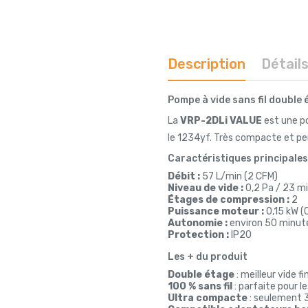
Description
Détail
Pompe à vide sans fil double
La
VRP-2DLi VALUE
est une p
le 1234yf. Très compacte et perf
Caractéristiques principales
Débit :
57 L/min (2 CFM)
Niveau de vide :
0,2 Pa / 23 m
Étages de compression :
2
Puissance moteur :
0,15 kW (
Autonomie :
environ 50 minute
Protection :
IP20
Les + du produit
Double étage
: meilleur vide f
100 % sans fil
: parfaite pour l
Ultra compacte
: seulement 3