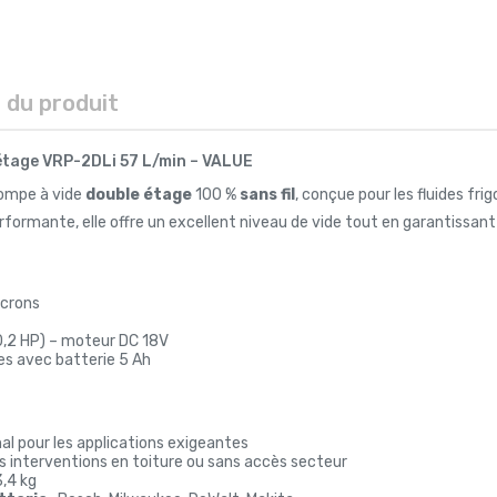
s du produit
 étage VRP-2DLi 57 L/min – VALUE
ompe à vide
double étage
100 %
sans fil
, conçue pour les fluides fr
ormante, elle offre un excellent niveau de vide tout en garantissant u
icrons
0,2 HP) – moteur DC 18V
s avec batterie 5 Ah
inal pour les applications exigeantes
es interventions en toiture ou sans accès secteur
,4 kg