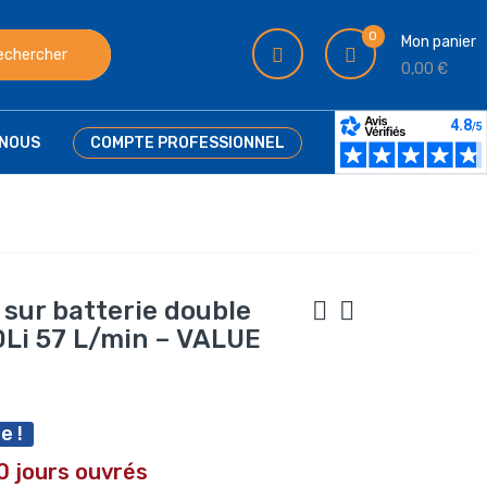
0
Mon panier
echercher
0,00 €
NOUS
COMPTE PROFESSIONNEL
 sur batterie double
Li 57 L/min – VALUE
e !
0 jours ouvrés