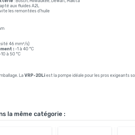
tterie
: Bosch, Milwaukee, DeWalt, Makita
apté aux fluides A2L
évite les remontées d’huile
mm
osité 46 mm²/s)
ment :
-1 à 40 °C
-10 à 50 °C
emballage. La
VRP-2DLi
est la pompe idéale pour les pros exigeants s
ns la même catégorie :