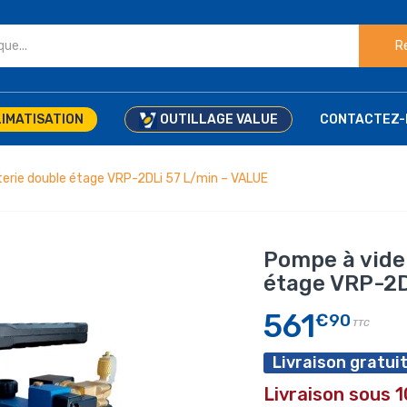
R
IMATISATION
OUTILLAGE VALUE
CONTACTEZ-
terie double étage VRP-2DLi 57 L/min – VALUE
Pompe à vide
étage VRP-2D
561
€90
TTC
Livraison gratuit
Livraison sous 1