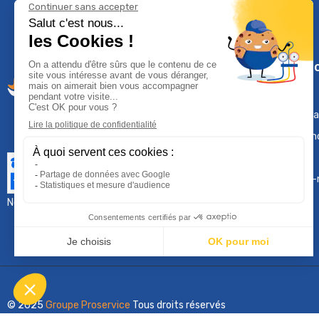
Climservi
Mentions léga
Contactez-n
Plan du site
Qui sommes-
Nous contacter :
sav@groupeproservice.fr
© 2025
Groupe Proservice
Tous droits réservés