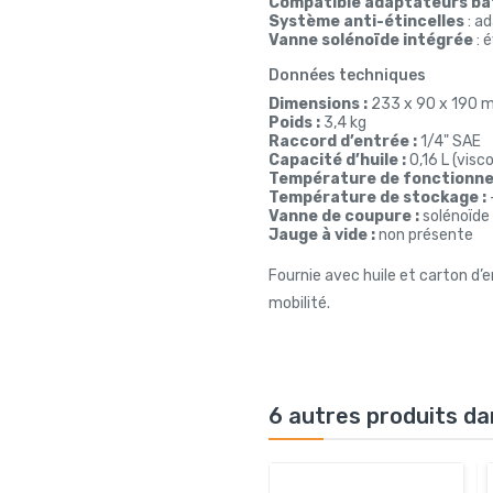
Compatible adaptateurs ba
Système anti-étincelles
: ad
Vanne solénoïde intégrée
: 
Données techniques
Dimensions :
233 x 90 x 190 
Poids :
3,4 kg
Raccord d’entrée :
1/4" SAE
Capacité d’huile :
0,16 L (visc
Température de fonctionne
Température de stockage :
Vanne de coupure :
solénoïde
Jauge à vide :
non présente
Fournie avec huile et carton d’
mobilité.
6 autres produits da