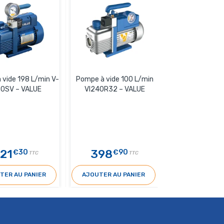
vide 198 L/min V-
Pompe à vide 100 L/min
Pompe à vide V
80SV – VALUE
VI240R32 – VALUE
L/min – V
21
398
269
€30
€90
€4
TTC
TTC
TER AU PANIER
AJOUTER AU PANIER
AJOUTER AU 