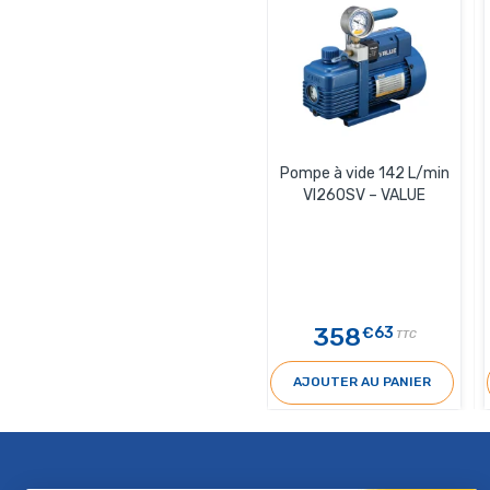
Pompe à vide 142 L/min
VI260SV – VALUE
358
€63
TTC
AJOUTER AU PANIER