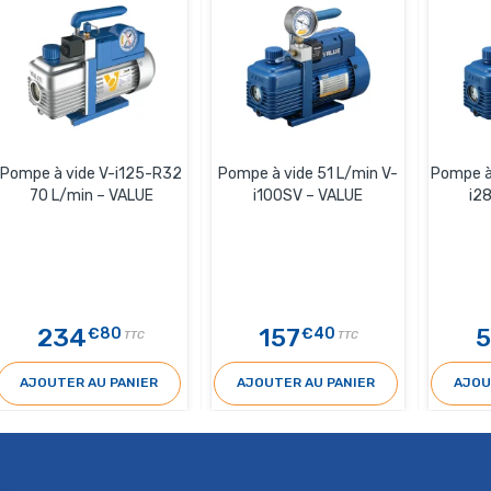
Pompe à vide V-i125-R32
Pompe à vide 51 L/min V-
Pompe à 
70 L/min – VALUE
i100SV – VALUE
i2
234
157
5
€80
€40
TTC
TTC
AJOUTER AU PANIER
AJOUTER AU PANIER
AJOU