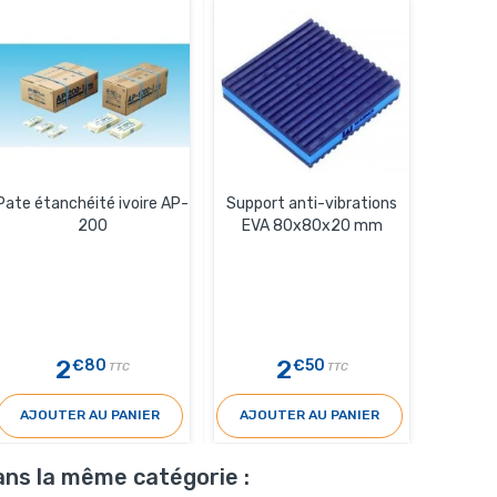
Pate étanchéité ivoire AP-
Support anti-vibrations
200
EVA 80x80x20 mm
2
2
€80
€50
TTC
TTC
AJOUTER AU PANIER
AJOUTER AU PANIER
ans la même catégorie :