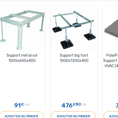
Support métal sol
Support big foot
PolarP
1000x600x400
1000x1300x400
Support
HVAC (4
91
476
€
€80
TTC
TTC
AJOUTER AU PANIER
AJOUTER AU PANIER
AJOU