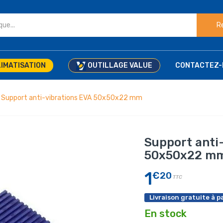
R
IMATISATION
OUTILLAGE VALUE
CONTACTEZ-
Support anti-vibrations EVA 50x50x22 mm
Support anti
50x50x22 m
1
€20
TTC
Livraison gratuite à pa
En stock