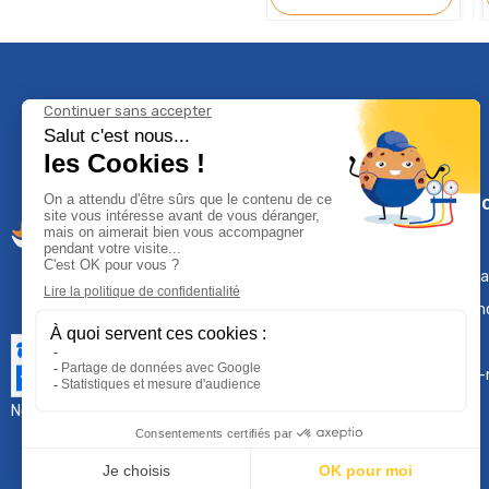
Climservi
Mentions léga
Contactez-n
Plan du site
Qui sommes-
Nous contacter :
sav@groupeproservice.fr