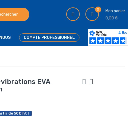
0
Mon panier
echercher
0,00 €
NOUS
COMPTE PROFESSIONNEL
-vibrations EVA
m
rtir de 50€ ht !