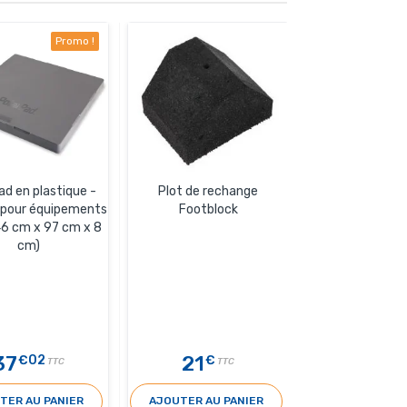
Promo !
ad en plastique -
Plot de rechange
Support mét
 pour équipements
Footblock
850x480
6 cm x 97 cm x 8
cm)
37
21
85
€02
€
€20
TTC
TTC
TER AU PANIER
AJOUTER AU PANIER
AJOUTER AU 