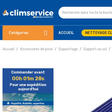
Catégories
ACCUEIL
NETTOYAGE CL
Accueil
Accessoires de pose
Supportage
Support au sol
Commander avant
00h 01m 27s
Pour une expédition
aujourd'hui