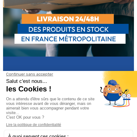
Informations

Climservice