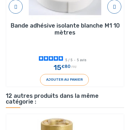
Bande adhésive isolante blanche M1 10
mètres
5
/
5
-
5
avis
15
€80
TTC
AJOUTER AU PANIER
12 autres produits dans la même
catégorie :