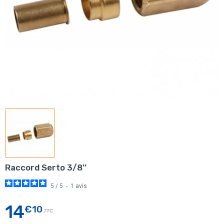
Raccord Serto 3/8’’
5
/
5
-
1
avis
14
€10
TTC