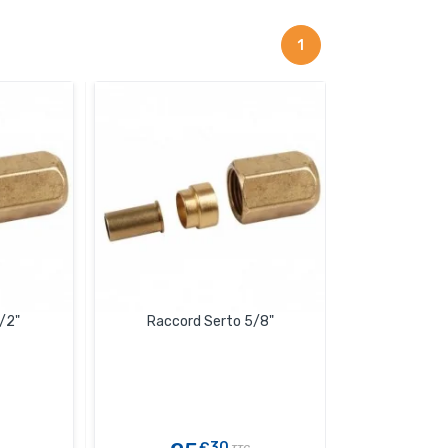
1
/2"
Raccord Serto 5/8"
€30