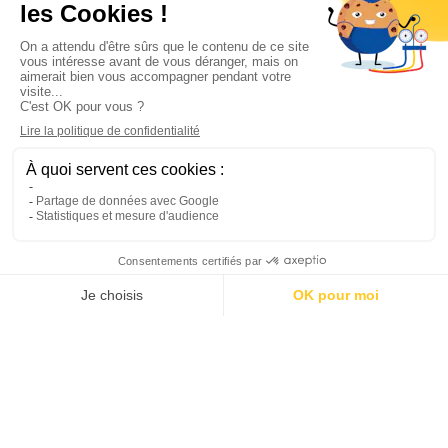
Informations

Climservice

Informations

Votre compte

Inscrivez-vous à notre newsletter

© 2025
Groupe Proservice
Tous droits réservés