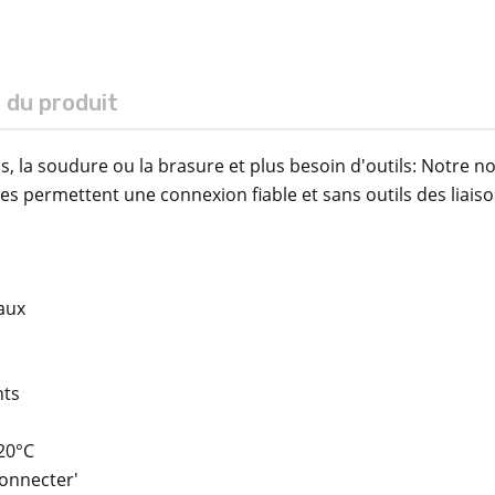
s du produit
ns, la soudure ou la brasure et plus besoin d'outils: Notre
res permettent une connexion fiable et sans outils des liaiso
gaux
nts
120°C
connecter'