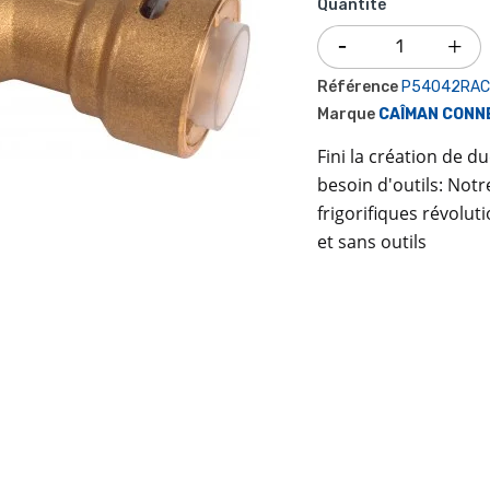
Quantité
Référence
P54042RAC
Marque
CAÎMAN CONN
Fini la création de d
besoin d'outils: Not
frigorifiques révolu
et sans outils