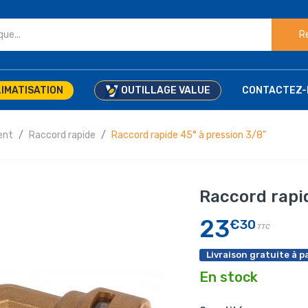
R
IMATISATION
OUTILLAGE VALUE
CONTACTEZ-
ent
Raccord rapide
Raccord rapide 45° à pression 3/8"
Raccord rapid
23
€30
TTC
Livraison gratuite à pa
En stock