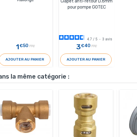
Clapet anti-retour D.6mm
pour pompe GOTEC
4.7
/
5
-
3
avis
1
3
€50
€40
TTC
TTC
AJOUTER AU PANIER
AJOUTER AU PANIER
ans la même catégorie :