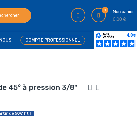
0
Mon panier
echercher
0,00 €
NOUS
COMPTE PROFESSIONNEL
e 45° à pression 3/8"
rtir de 50€ ht !