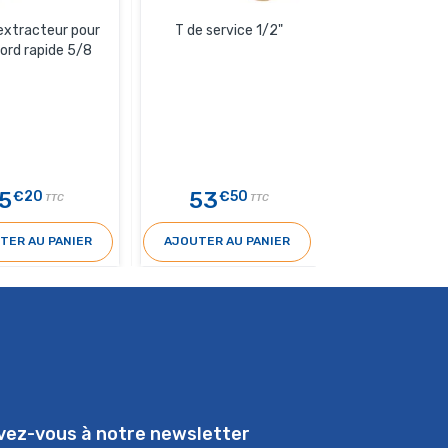
 extracteur pour
T de service 1/2"
T de servic
ord rapide 5/8
5
53
57
€20
€50
€30
TTC
TTC
TER AU PANIER
AJOUTER AU PANIER
AJOUTER AU 
ivez-vous à notre newsletter