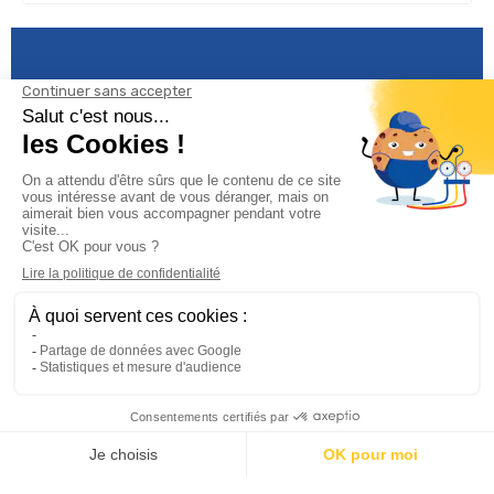
Informations

Climservice

Informations

Votre compte

Inscrivez-vous à notre newsletter
