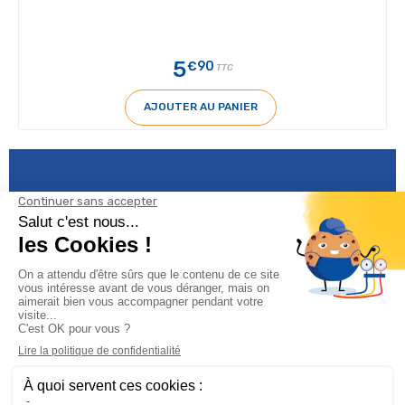
5
€90
TTC
AJOUTER AU PANIER
Informations

Climservice
