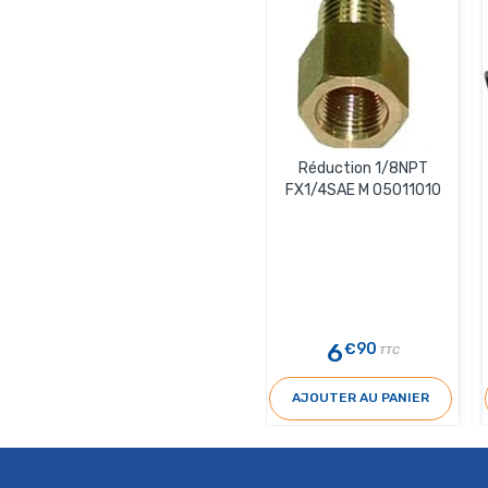
Réduction 1/8NPT
FX1/4SAE M 05011010
6
€90
TTC
AJOUTER AU PANIER