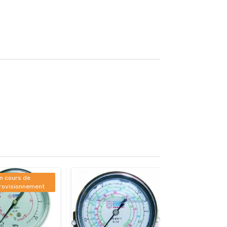
n cours de
rovisionnement