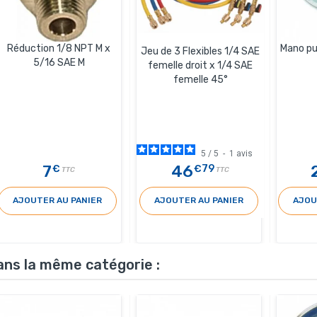
Réduction 1/8 NPT M x
Mano pu
Jeu de 3 Flexibles 1/4 SAE
5/16 SAE M
femelle droit x 1/4 SAE
femelle 45°
5
/
5
-
1
avis
7
46
€
€79
TTC
TTC
AJOUTER AU PANIER
AJOUTER AU PANIER
AJOU
ans la même catégorie :