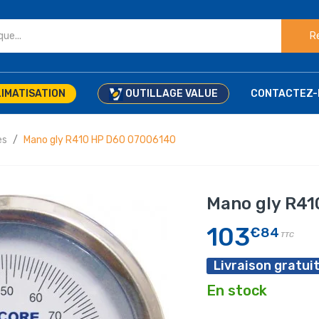
R
IMATISATION
OUTILLAGE VALUE
CONTACTEZ-
es
Mano gly R410 HP D60 07006140
Mano gly R41
103
€84
TTC
Livraison gratuit
En stock