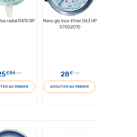
lse radial R410 BP
Mano gly inox étrier D63 HP
07002010
25
28
€86
€
TTC
TTC
TER AU PANIER
AJOUTER AU PANIER