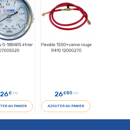
y 0-18BARS étrier
Flexible 1500+vanne rouge
Mano gly inox ét
07005020
R410 12000270
070020
26
26
26
€
€80
€
TTC
TTC
T
TER AU PANIER
AJOUTER AU PANIER
AJOUTER AU 