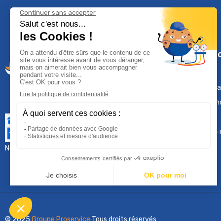
Climservi
Mentions léga
Contactez-n
Plan du site
Qui sommes-
Nous contacter :
sav@groupeproservice.fr
© 2025
Groupe Proservice
Tous droits réservés