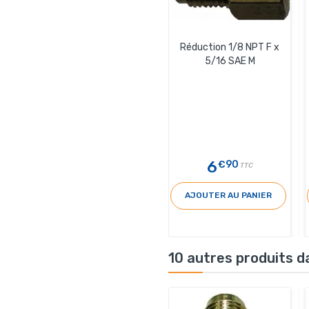
Réduction 1/8 NPT F x
5/16 SAE M
6
€90
TTC
AJOUTER AU PANIER
10 autres produits d