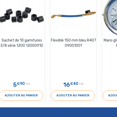
Sachet de 10 garnitures
Flexible 150 mm bleu R407
Mano gl
3/8 série 1200 12000910
09001001
5
16
€90
€40
TTC
TTC
AJOUTER AU PANIER
AJOUTER AU PANIER
AJOU